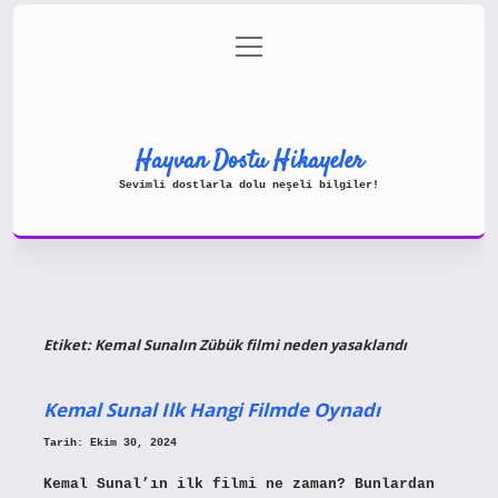
menüyü
Gizlilik Politikası
aç
Hakkımızda
Yasal Uyarı
Hayvan Dostu Hikayeler
Sevimli dostlarla dolu neşeli bilgiler!
Etiket:
Kemal Sunalın Zübük filmi neden yasaklandı
Kemal Sunal Ilk Hangi Filmde Oynadı
Tarih: Ekim 30, 2024
Kemal Sunal’ın ilk filmi ne zaman? Bunlardan