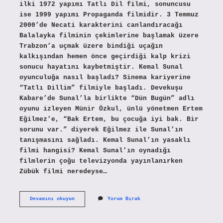
ilki 1972 yapımı Tatlı Dil filmi, sonuncusu
ise 1999 yapımı Propaganda filmidir. 3 Temmuz
2000’de Necati karakterini canlandıracağı
Balalayka filminin çekimlerine başlamak üzere
Trabzon’a uçmak üzere bindiği uçağın
kalkışından hemen önce geçirdiği kalp krizi
sonucu hayatını kaybetmiştir. Kemal Sunal
oyunculuğa nasıl başladı? Sinema kariyerine
“Tatlı Dillim” filmiyle başladı. Devekuşu
Kabare’de Sunal’la birlikte “Dün Bugün” adlı
oyunu izleyen Münir Özkul, ünlü yönetmen Ertem
Eğilmez’e, “Bak Ertem, bu çocuğa iyi bak. Bir
sorunu var.” diyerek Eğilmez ile Sunal’ın
tanışmasını sağladı. Kemal Sunal’ın yasaklı
filmi hangisi? Kemal Sunal’ın oynadığı
filmlerin çoğu televizyonda yayınlanırken
Zübük filmi neredeyse…
Kemal
Devamını okuyun
Yorum Bırak
Sunal
Ilk
Hangi