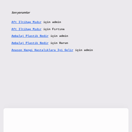
Son yorumlar
Aft Iltihap Mıdır
için
admin
Aft Iltihap Mıdır
için
Fırtına
Ambalaj Plastik Nedir
için
admin
Ambalaj Plastik Nedir
için
Harun
Anason Hangi Hastalıklara Iyi Gelir
için
admin
tx.org/