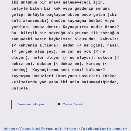
iki ünlünün bir araya gelemeyeceği için,
ünlüyle biten bir kök veya gövdenin sonuna
gelip, ünlüyle başlayan ekten önce gelen (iki
ünlü arasındaki) ünsüze kaynaşma ünsüzü veya
yardımcı ünsüz denir. Kaynaştırma nedir örnek?
Bu, bileşik bir sözcüğü oluşturan ilk sözcüğün
sonundaki sesin kaybolması olgusudur. kahvaltı
(< kahvenin altında), neden (< ne için), nasıl
(< gerçek olan şey), ne var ne yok (< ne
oluyor), neler oluyor (< ne oluyor), seksen (<
sekiz on), doksan (< dokuz on), kardeş (<
kardeş). Kaynaştırma sesi nasıl bulunur?
Kaynaşma Ünsüzleri (Koruyucu Ünsüzler) Türkçe
kelimelerde yan yana iki ünlü bulunmadığından,
ünlüyle…
Kaynaştırma
Devamını okuyun
Yorum Bırak
Nereye
Gelir
https://sacekimiforum.net
https://ataksantarim.com.tr