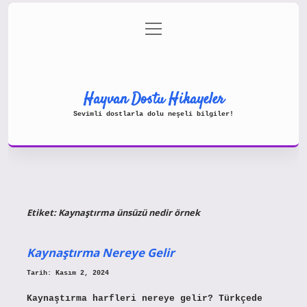
menüyü
Gizlilik Politikası
aç
Hakkımızda
Yasal Uyarı
Hayvan Dostu Hikayeler
Sevimli dostlarla dolu neşeli bilgiler!
Etiket:
Kaynaştırma ünsüzü nedir örnek
Kaynaştırma Nereye Gelir
Tarih: Kasım 2, 2024
Kaynaştırma harfleri nereye gelir? Türkçede