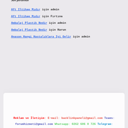
Son yorumlar
Aft Iltihap Mıdır
için
admin
Aft Iltihap Mıdır
için
Fırtına
Ambalaj Plastik Nedir
için
admin
Ambalaj Plastik Nedir
için
Harun
Anason Hangi Hastalıklara Iyi Gelir
için
admin
betx.org/
Reklam ve İletişim:
E-mail:
backlinkpaneli@gmail.com
Teams:
forumhizmeti@gmail.com
Whatsapp: 0262 606 0 726
Telegram: