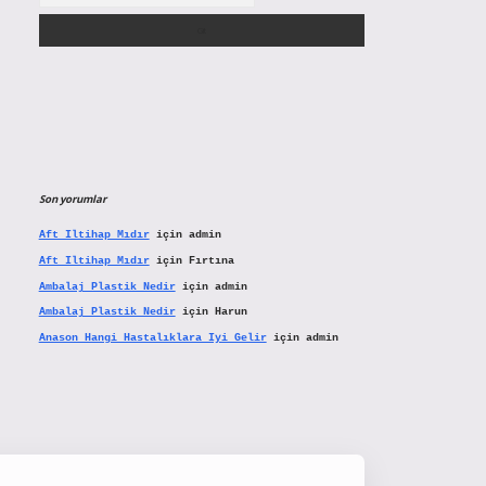
Son yorumlar
Aft Iltihap Mıdır
için
admin
Aft Iltihap Mıdır
için
Fırtına
Ambalaj Plastik Nedir
için
admin
Ambalaj Plastik Nedir
için
Harun
Anason Hangi Hastalıklara Iyi Gelir
için
admin