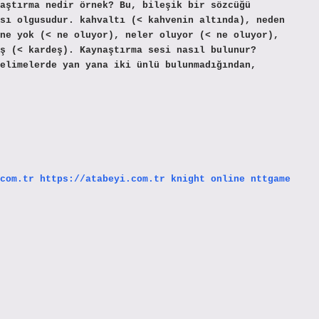
aştırma nedir örnek? Bu, bileşik bir sözcüğü
sı olgusudur. kahvaltı (< kahvenin altında), neden
ne yok (< ne oluyor), neler oluyor (< ne oluyor),
ş (< kardeş). Kaynaştırma sesi nasıl bulunur?
elimelerde yan yana iki ünlü bulunmadığından,
com.tr
https://atabeyi.com.tr
knight online
nttgame