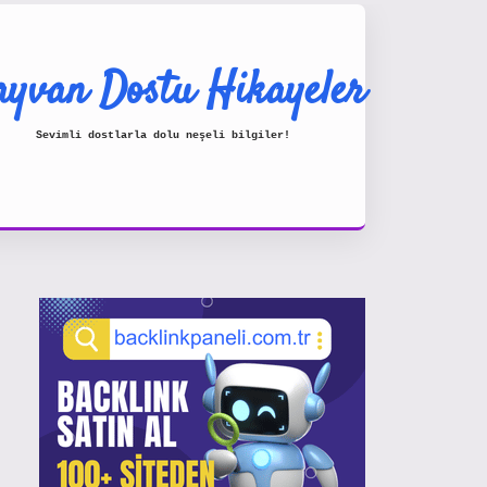
yvan Dostu Hikayeler
Sevimli dostlarla dolu neşeli bilgiler!
Sidebar
https://www.hiltonbetx.org/