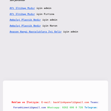
Son yorumlar
Aft Iltihap Mıdır
için
admin
Aft Iltihap Mıdır
için
Fırtına
Ambalaj Plastik Nedir
için
admin
Ambalaj Plastik Nedir
için
Harun
Anason Hangi Hastalıklara Iyi Gelir
için
admin
etx.org/
Reklam ve İletişim:
E-mail:
backlinkpaneli@gmail.com
Teams:
forumhizmeti@gmail.com
Whatsapp: 0262 606 0 726
Telegram: