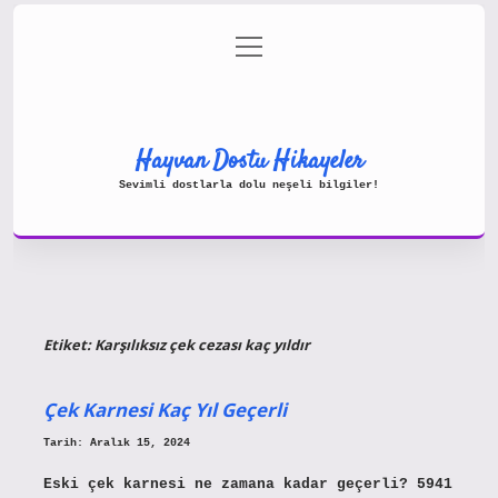
menüyü
Gizlilik Politikası
aç
Hakkımızda
Yasal Uyarı
Hayvan Dostu Hikayeler
Sevimli dostlarla dolu neşeli bilgiler!
Etiket:
Karşılıksız çek cezası kaç yıldır
Çek Karnesi Kaç Yıl Geçerli
Tarih: Aralık 15, 2024
Eski çek karnesi ne zamana kadar geçerli? 5941