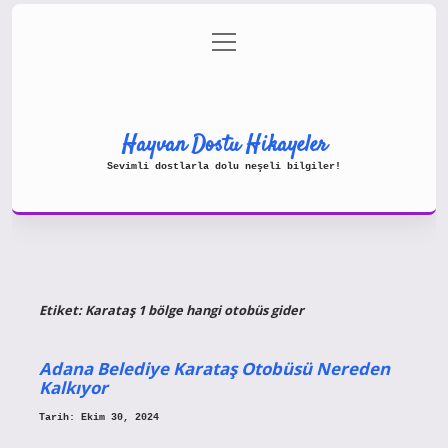
menüyü
Gizlilik Politikası
aç
Hakkımızda
Yasal Uyarı
Hayvan Dostu Hikayeler
Sevimli dostlarla dolu neşeli bilgiler!
Etiket:
Karataş 1 bölge hangi otobüs gider
Adana Belediye Karataş Otobüsü Nereden
Kalkıyor
Tarih: Ekim 30, 2024