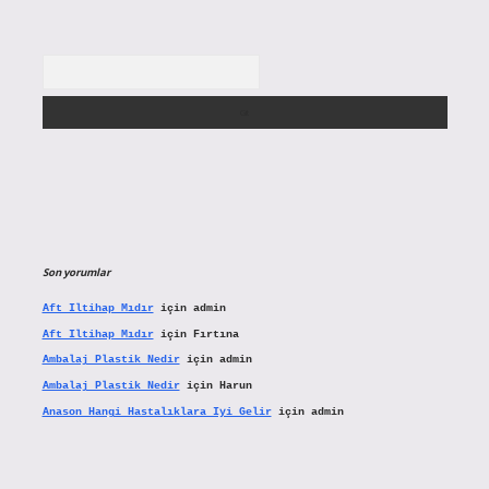
Arama
Son yorumlar
Aft Iltihap Mıdır
için
admin
Aft Iltihap Mıdır
için
Fırtına
Ambalaj Plastik Nedir
için
admin
Ambalaj Plastik Nedir
için
Harun
Anason Hangi Hastalıklara Iyi Gelir
için
admin