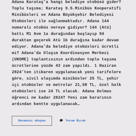
Adana Karataş’a hangi belediye otobüsü gider?
Toplu taşıma; Karataş S.S.Minibüs Kooperatifi
Minibüsleri ve Adana Büyükşehir Belediyesi
Otobüsleri ile sağlanmaktadır. Adana 144
numaralı otobüs nereye gidiyor? 144 (Atü)
hattı M1 Avm 1a durağından başlayıp 94
duraktan geçerek Atü 1b durağına kadar devam
ediyor. Adana’da belediye otobüsleri ücretli
mi? Adana’da Ulaşım Koordinasyon Merkezi
(UKOME) toplantısının ardından toplu taşıma
ücretlerine yüzde 43 zam yapıldı. 1 Haziran
2024’ten itibaren uygulanacak yeni tarifelere
göre, sivil ulaşımda minibüsler 25 TL, şehir
içi otobüsler ve metrolar 21,50 TL, özel halk
otobüsleri ise 24 TL olacak. Adana Dolmus
öğrenci ne kadar 2024? Yeni zam kararının
ardından kentte uygulanacak…
Adana
Devamını okuyun
Yorum Bırak
Belediye
Karataş
Otobüsü