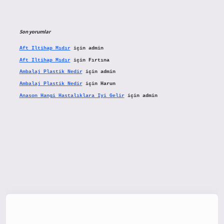
Son yorumlar
Aft Iltihap Mıdır
için
admin
Aft Iltihap Mıdır
için
Fırtına
Ambalaj Plastik Nedir
için
admin
Ambalaj Plastik Nedir
için
Harun
Anason Hangi Hastalıklara Iyi Gelir
için
admin
tx.org/