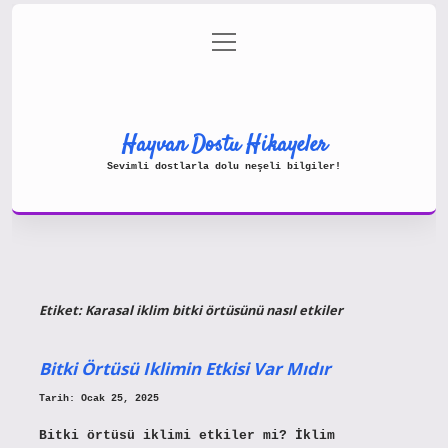
menüyü
Gizlilik Politikası
aç
Hakkımızda
Yasal Uyarı
Hayvan Dostu Hikayeler
Sevimli dostlarla dolu neşeli bilgiler!
Etiket:
Karasal iklim bitki örtüsünü nasıl etkiler
Bitki Örtüsü Iklimin Etkisi Var Mıdır
Tarih: Ocak 25, 2025
Bitki örtüsü iklimi etkiler mi? İklim