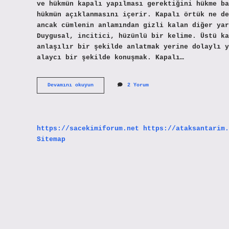
ve hükmün kapalı yapılması gerektiğini hükme ba
hükmün açıklanmasını içerir. Kapalı örtük ne de
ancak cümlenin anlamından gizli kalan diğer yar
Duygusal, incitici, hüzünlü bir kelime. Üstü ka
anlaşılır bir şekilde anlatmak yerine dolaylı y
alaycı bir şekilde konuşmak. Kapalı…
Üstü
Devamını okuyun
2 Yorum
Kapalı
Olarak
Ne
Demek
https://sacekimiforum.net
https://ataksantarim.
Sitemap