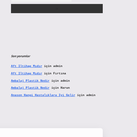
Son yorumlar
Aft Iltihap Mıdır
için
admin
Aft Iltihap Mıdır
için
Fırtına
Ambalaj Plastik Nedir
için
admin
Ambalaj Plastik Nedir
için
Harun
Anason Hangi Hastalıklara Iyi Gelir
için
admin