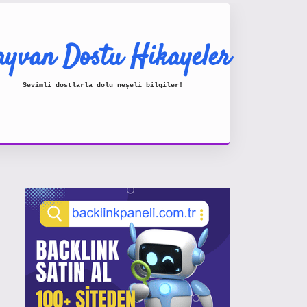
yvan Dostu Hikayeler
Sevimli dostlarla dolu neşeli bilgiler!
Sidebar
https://www.hiltonbetx.org/