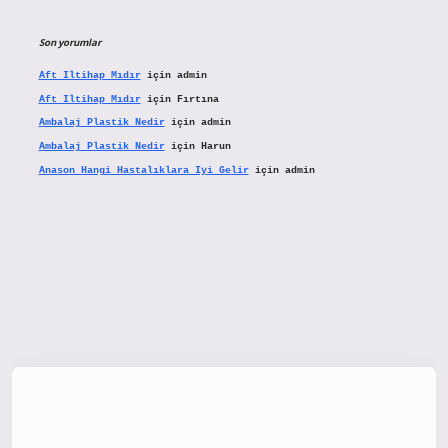
Son yorumlar
Aft Iltihap Mıdır
için
admin
Aft Iltihap Mıdır
için
Fırtına
Ambalaj Plastik Nedir
için
admin
Ambalaj Plastik Nedir
için
Harun
Anason Hangi Hastalıklara Iyi Gelir
için
admin
x.org/