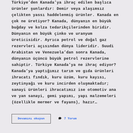
Türkiye’den Kanada’ya ihraç edilen başlıca
ürünler şunlardır: Demir veya alaşımsız
çelikten yassı haddelenmiş ürünler. Kanada en
çok ne üretiyor? Kanada, dünyanın en büyük
buğday ve kolza tedarikçilerinden biridir.
Dünyanın en büyük çinko ve uranyum
üreticisidir. Ayrıca petrol ve doğal gaz
rezervleri açısından dünya lideridir. Suudi
Arabistan ve Venezuela’dan sonra Kanada,
dünyanın üçüncü büyük petrol rezervlerine
sahiptir. Türkiye Kanada’ya ne ihraç ediyor?
Kanada’ya yaptığımız tarım ve gıda ürünleri
ihracatı fındık, kuru üzüm, kuru kayısı,
zeytinyağı ve kuru incirden oluşmaktadır;
sanayi ürünleri ihracatımız ise otomotiv ana
ve yan sanayi, gemi yapımı, yapı malzemeleri
(özellikle mermer ve fayans), hazır…
Kanadada
Devamını okuyun
7 Yorum
En
Çok
Ne