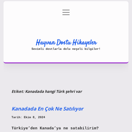
menüyü
Gizlilik Politikası
aç
Hakkımızda
Yasal Uyarı
Hayvan Dostu Hikayeler
Sevimli dostlarla dolu neşeli bilgiler!
Etiket:
Kanadada hangi Türk şehri var
Kanadada En Çok Ne Satılıyor
Tarih: Ekim 8, 2024
Türkiye’den Kanada’ya ne satabilirim?