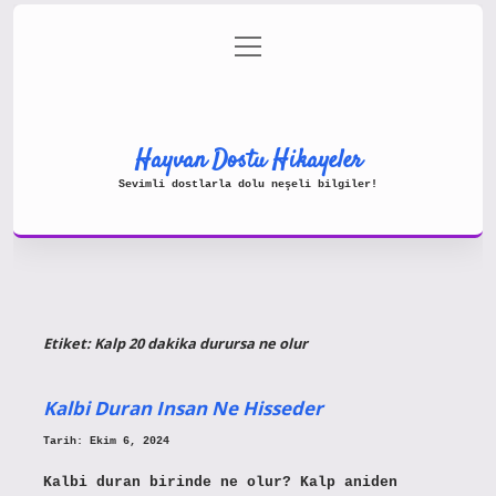
menüyü
Gizlilik Politikası
aç
Hakkımızda
Yasal Uyarı
Hayvan Dostu Hikayeler
Sevimli dostlarla dolu neşeli bilgiler!
Etiket:
Kalp 20 dakika durursa ne olur
Kalbi Duran Insan Ne Hisseder
Tarih: Ekim 6, 2024
Kalbi duran birinde ne olur? Kalp aniden