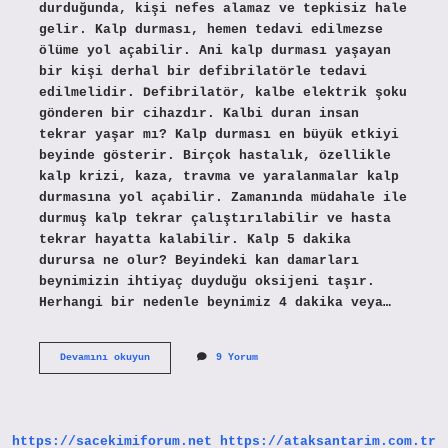
durduğunda, kişi nefes alamaz ve tepkisiz hale
gelir. Kalp durması, hemen tedavi edilmezse
ölüme yol açabilir. Ani kalp durması yaşayan
bir kişi derhal bir defibrilatörle tedavi
edilmelidir. Defibrilatör, kalbe elektrik şoku
gönderen bir cihazdır. Kalbi duran insan
tekrar yaşar mı? Kalp durması en büyük etkiyi
beyinde gösterir. Birçok hastalık, özellikle
kalp krizi, kaza, travma ve yaralanmalar kalp
durmasına yol açabilir. Zamanında müdahale ile
durmuş kalp tekrar çalıştırılabilir ve hasta
tekrar hayatta kalabilir. Kalp 5 dakika
durursa ne olur? Beyindeki kan damarları
beynimizin ihtiyaç duyduğu oksijeni taşır.
Herhangi bir nedenle beynimiz 4 dakika veya…
Kalbi
Devamını okuyun
9 Yorum
Duran
Insan
Ne
Hisseder
https://sacekimiforum.net
https://ataksantarim.com.tr