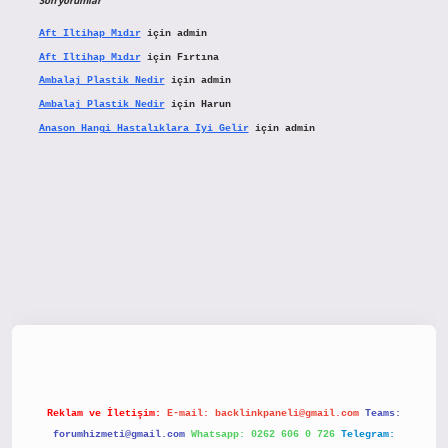
Son yorumlar
Aft Iltihap Mıdır
için
admin
Aft Iltihap Mıdır
için
Fırtına
Ambalaj Plastik Nedir
için
admin
Ambalaj Plastik Nedir
için
Harun
Anason Hangi Hastalıklara Iyi Gelir
için
admin
etx.org/
Reklam ve İletişim:
E-mail:
backlinkpaneli@gmail.com
Teams:
forumhizmeti@gmail.com
Whatsapp: 0262 606 0 726
Telegram: