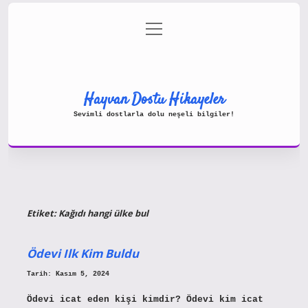
menüyü
Gizlilik Politikası
aç
Hakkımızda
Yasal Uyarı
Hayvan Dostu Hikayeler
Sevimli dostlarla dolu neşeli bilgiler!
Etiket:
Kağıdı hangi ülke bul
Ödevi Ilk Kim Buldu
Tarih: Kasım 5, 2024
Ödevi icat eden kişi kimdir? Ödevi kim icat