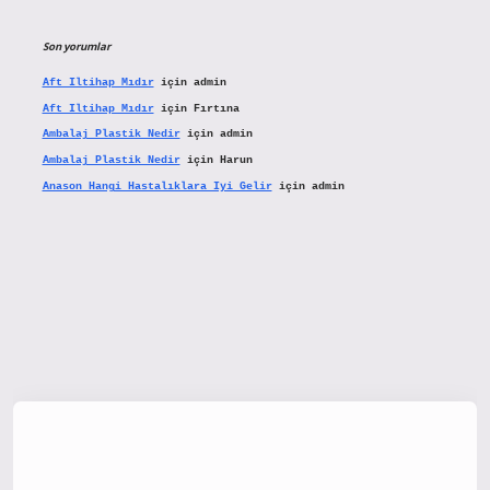
Son yorumlar
Aft Iltihap Mıdır
için
admin
Aft Iltihap Mıdır
için
Fırtına
Ambalaj Plastik Nedir
için
admin
Ambalaj Plastik Nedir
için
Harun
Anason Hangi Hastalıklara Iyi Gelir
için
admin
tx.org/