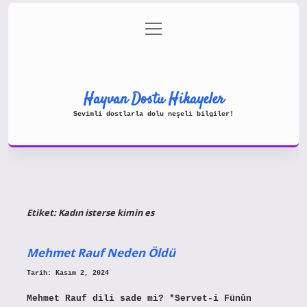
menüyü
Gizlilik Politikası
aç
Hakkımızda
Yasal Uyarı
Hayvan Dostu Hikayeler
Sevimli dostlarla dolu neşeli bilgiler!
Etiket:
Kadın isterse kimin es
Mehmet Rauf Neden Öldü
Tarih: Kasım 2, 2024
Mehmet Rauf dili sade mi? *Servet-i Fünûn