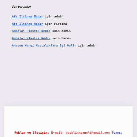
Son yorumlar
Aft Iltihap Mıdır
için
admin
Aft Iltihap Mıdır
için
Fırtına
Ambalaj Plastik Nedir
için
admin
Ambalaj Plastik Nedir
için
Harun
Anason Hangi Hastalıklara Iyi Gelir
için
admin
etx.org/
Reklam ve İletişim:
E-mail:
backlinkpaneli@gmail.com
Teams: