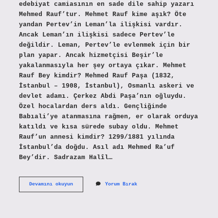
edebiyat camiasının en sade dile sahip yazarı
Mehmed Rauf’tur. Mehmet Rauf kime aşık? Öte
yandan Pertev’in Leman’la ilişkisi vardır.
Ancak Leman’ın ilişkisi sadece Pertev’le
değildir. Leman, Pertev’le evlenmek için bir
plan yapar. Ancak hizmetçisi Beşir’le
yakalanmasıyla her şey ortaya çıkar. Mehmet
Rauf Bey kimdir? Mehmed Rauf Paşa (1832,
İstanbul – 1908, İstanbul), Osmanlı askeri ve
devlet adamı. Çerkez Abdi Paşa’nın oğluydu.
Özel hocalardan ders aldı. Gençliğinde
Babıali’ye atanmasına rağmen, er olarak orduya
katıldı ve kısa sürede subay oldu. Mehmet
Rauf’un annesi kimdir? 1299/1881 yılında
İstanbul’da doğdu. Asıl adı Mehmed Ra’uf
Bey’dir. Sadrazam Halîl…
Mehmet
Devamını okuyun
Yorum Bırak
Rauf
Neden
Öldü