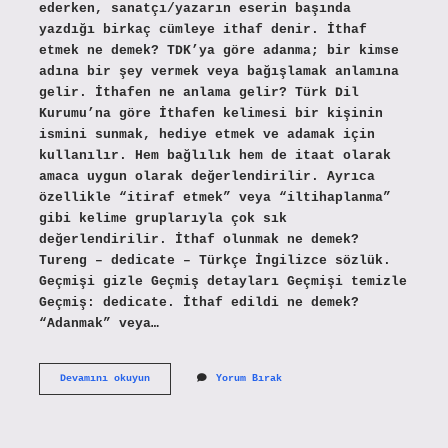
ederken, sanatçı/yazarın eserin başında
yazdığı birkaç cümleye ithaf denir. İthaf
etmek ne demek? TDK’ya göre adanma; bir kimse
adına bir şey vermek veya bağışlamak anlamına
gelir. İthafen ne anlama gelir? Türk Dil
Kurumu’na göre İthafen kelimesi bir kişinin
ismini sunmak, hediye etmek ve adamak için
kullanılır. Hem bağlılık hem de itaat olarak
amaca uygun olarak değerlendirilir. Ayrıca
özellikle “itiraf etmek” veya “iltihaplanma”
gibi kelime gruplarıyla çok sık
değerlendirilir. İthaf olunmak ne demek?
Tureng – dedicate – Türkçe İngilizce sözlük.
Geçmişi gizle Geçmiş detayları Geçmişi temizle
Geçmiş: dedicate. İthaf edildi ne demek?
“Adanmak” veya…
İThaf
Devamını okuyun
Yorum Bırak
Tahmini
Ne
Demek