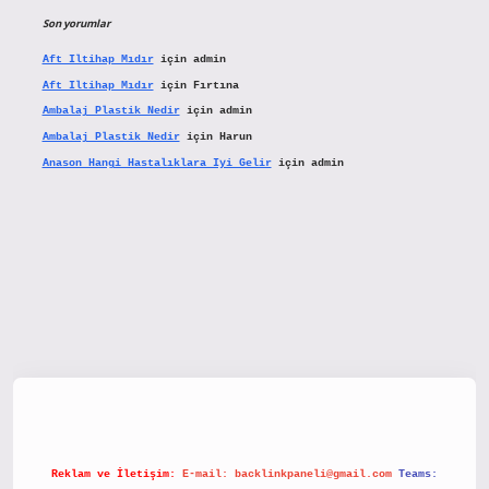
Son yorumlar
Aft Iltihap Mıdır
için
admin
Aft Iltihap Mıdır
için
Fırtına
Ambalaj Plastik Nedir
için
admin
Ambalaj Plastik Nedir
için
Harun
Anason Hangi Hastalıklara Iyi Gelir
için
admin
etx.org/
Reklam ve İletişim:
E-mail:
backlinkpaneli@gmail.com
Teams: