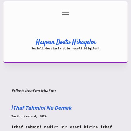
menüyü
Gizlilik Politikası
aç
Hakkımızda
Yasal Uyarı
Hayvan Dostu Hikayeler
Sevimli dostlarla dolu neşeli bilgiler!
Etiket:
İthaf mı ithaf mı
İThaf Tahmini Ne Demek
Tarih: Kasım 4, 2024
İthaf tahmini nedir? Bir eseri birine ithaf