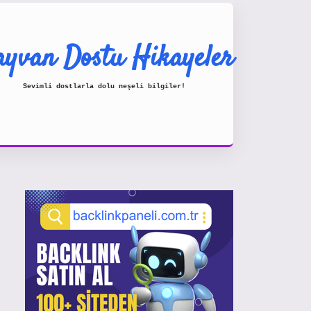
yvan Dostu Hikayeler
Sevimli dostlarla dolu neşeli bilgiler!
Sidebar
https://www.hiltonbetx.org/