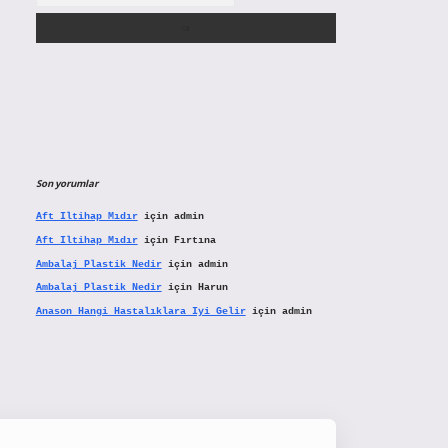
Son yorumlar
Aft Iltihap Mıdır
için
admin
Aft Iltihap Mıdır
için
Fırtına
Ambalaj Plastik Nedir
için
admin
Ambalaj Plastik Nedir
için
Harun
Anason Hangi Hastalıklara Iyi Gelir
için
admin