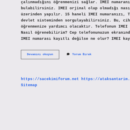
çalınmadığını öğrenmenizi sağlar. IMEI numaranı
bulabilirsiniz. IMEI orjinal olup olmadığı nası
üzerinden yapılır. 15 haneli IMEI numaranızı, T
devlet sisteminden sorgulayabilirsiniz. Bu, cih
öğrenmenize yardımcı olacaktır. Telefonun IMEI 
Nasıl öğrenebilirim? Cep telefonunuzun ekranınd
IMEI numarası kayıtlı değilse ne olur? IMEI kay
Imei
Devamını okuyun
Yorum Bırak
Olup
Olmadığı
Nasıl
Anlaşılır
https://sacekimiforum.net
https://ataksantarim.
Sitemap