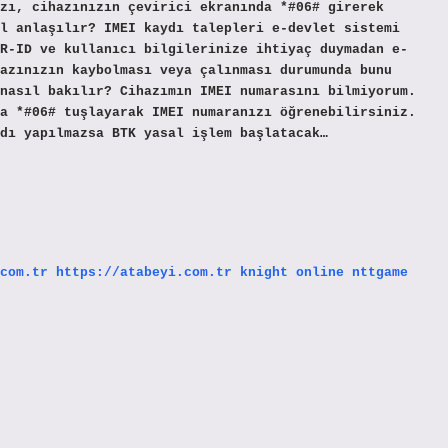
zı, cihazınızın çevirici ekranında *#06# girerek
l anlaşılır? IMEI kaydı talepleri e-devlet sistemi
R-ID ve kullanıcı bilgilerinize ihtiyaç duymadan e-
azınızın kaybolması veya çalınması durumunda bunu
nasıl bakılır? Cihazımın IMEI numarasını bilmiyorum.
a *#06# tuşlayarak IMEI numaranızı öğrenebilirsiniz.
dı yapılmazsa BTK yasal işlem başlatacak…
com.tr
https://atabeyi.com.tr
knight online
nttgame