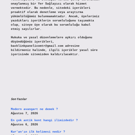
onaylanmış bir Yer Sağlayıcı olarak hizmet
vermektedir. Bu nedenle, sitedeki içerikleri
proaktif olarak denetleme veya araştırma
yükümlülüğümüz bulunmamaktadır. Ancak, üyelerimiz
yazdıkları içeriklerin sorumluluğunu taşımakta
olup, siteye üye olarak bu sorumluluğu kabul
etmiş sayılırlar.
Hukuka ve yasal düzenlemelere aykırı olduğunu
düşündüğünüz içerikleri,
backlinkpanelicomtr@gmail.com
adresine
bildirmeniz halinde, ilgili içerikler yasal süre
içerisinde sitemizden kaldırılacaktır.
Son Yazılar
Modern avangart ne demek ?
Ağustos 7, 2026
En çok antik kent hangi ilimizdedir ?
Ağustos 6, 2026
Kur’an’ın ilk kelimesi nedir ?