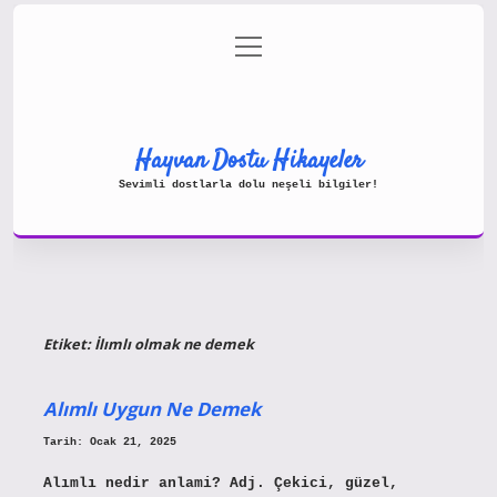
menüyü
Gizlilik Politikası
aç
Hakkımızda
Yasal Uyarı
Hayvan Dostu Hikayeler
Sevimli dostlarla dolu neşeli bilgiler!
Etiket:
İlımlı olmak ne demek
Alımlı Uygun Ne Demek
Tarih: Ocak 21, 2025
Alımlı nedir anlami? Adj. Çekici, güzel,