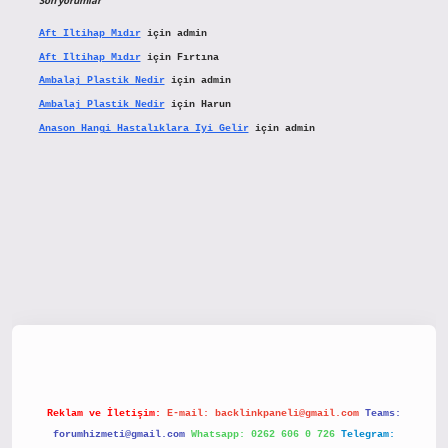
Son yorumlar
Aft Iltihap Mıdır
için
admin
Aft Iltihap Mıdır
için
Fırtına
Ambalaj Plastik Nedir
için
admin
Ambalaj Plastik Nedir
için
Harun
Anason Hangi Hastalıklara Iyi Gelir
için
admin
etx.org/
Reklam ve İletişim:
E-mail:
backlinkpaneli@gmail.com
Teams:
forumhizmeti@gmail.com
Whatsapp: 0262 606 0 726
Telegram: