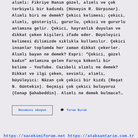
alımlı: Fikriye Hanım güzel, alımlı ve çok
terbiyeli bir kadındı (Hüseyin R. Gürpınar).
Alımlı biri ne demek? Çekici kelimesi; çekici,
alımlı, gösterişli, gururlu, çekici ve gururlu
anlamına gelir. Çekici, hayranlık duyulan ve
dikkat çeken kişileri ifade eder. Büyüleyici
kelimesi dilimizde sıklıkla kullanılır. Çekici
insanlar toplumda her zaman dikkat çekerler.
Alımlı bayan ne demek? Espri: “Çekici, güzel
kadın” anlamına gelen Farsça kökenli bir
kelime – YouTube. Cazibeli alımlı ne demek?
Dikkat ve ilgi çeken, sevimli, alımlı,
büyüleyici: Nâzan çok çekici bir kızdı (Reşat
N. Güntekin). Geçmişi çok çekici buluyoruz
(Cenap Şahabeddin). Alımlı ne demek bulmaca?…
Alımlı
Devamını okuyun
Yorum Bırak
Uygun
Ne
Demek
https://sacekimiforum.net
https://ataksantarim.com.tr