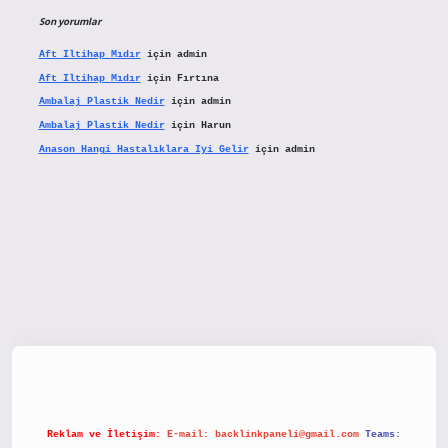
Son yorumlar
Aft Iltihap Mıdır
için
admin
Aft Iltihap Mıdır
için
Fırtına
Ambalaj Plastik Nedir
için
admin
Ambalaj Plastik Nedir
için
Harun
Anason Hangi Hastalıklara Iyi Gelir
için
admin
etx.org/
Reklam ve İletişim:
E-mail:
backlinkpaneli@gmail.com
Teams: