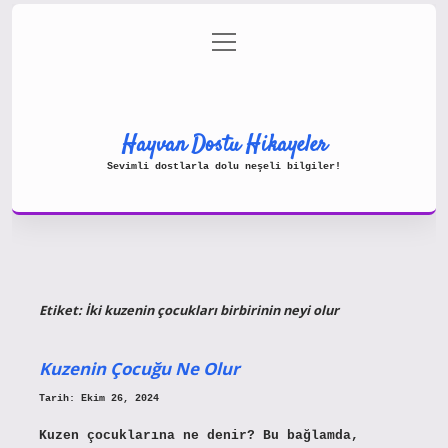
menüyü
Gizlilik Politikası
aç
Hakkımızda
Yasal Uyarı
Hayvan Dostu Hikayeler
Sevimli dostlarla dolu neşeli bilgiler!
Etiket:
İki kuzenin çocukları birbirinin neyi olur
Kuzenin Çocuğu Ne Olur
Tarih: Ekim 26, 2024
Kuzen çocuklarına ne denir? Bu bağlamda,