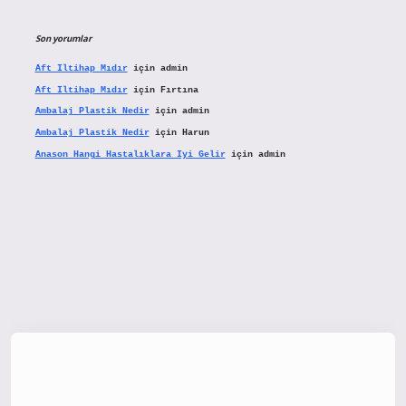
Son yorumlar
Aft Iltihap Mıdır
için
admin
Aft Iltihap Mıdır
için
Fırtına
Ambalaj Plastik Nedir
için
admin
Ambalaj Plastik Nedir
için
Harun
Anason Hangi Hastalıklara Iyi Gelir
için
admin
tx.org/