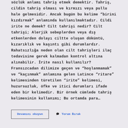
sözlük anlamı tahriş etmek demektir. Tahriş,
cildin tahriş olması ve kırmızı veya pullu
hale gelmesidir. Ancak bugün bu kelime “birini
kızdırmak” anlamında kullanılmaktadır. Cildi
irite ne demek? Cilt tahrişi nedir? Cilt
tahrişi; Alerjik sebeplerden veya dış
etkenlerden dolayı ciltte oluşan döküntü,
kızarıklık ve kaşıntı gibi durumlardır.
Rahatsızlığa neden olan cilt tahrişleri ilaç
tedavisine gerek kalmadan kontrol altına
alınabilir. İrite nasıl kullanılır?
Fransızcadan dilimize geçen ve “hoşlanmamak”
ve “kaçınmak” anlamına gelen Latince “ritare”
kelimesinden türetilen “irite” kelimesi,
huzursuzluk, öfke ve itici durumları ifade
eden bir kelimedir. Bir örnek cümlede tahriş
kelimesinin kullanımı; Bu ortamda para…
İRite
Devamını okuyun
Yorum Bırak
Olmak
Ne
Anlama