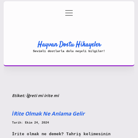
menüyü
Gizlilik Politikası
aç
Hakkımızda
Yasal Uyarı
Hayvan Dostu Hikayeler
Sevimli dostlarla dolu neşeli bilgiler!
Etiket:
İğreti mi irite mi
İRite Olmak Ne Anlama Gelir
Tarih: Ekim 24, 2024
İrite olmak ne demek? Tahriş kelimesinin