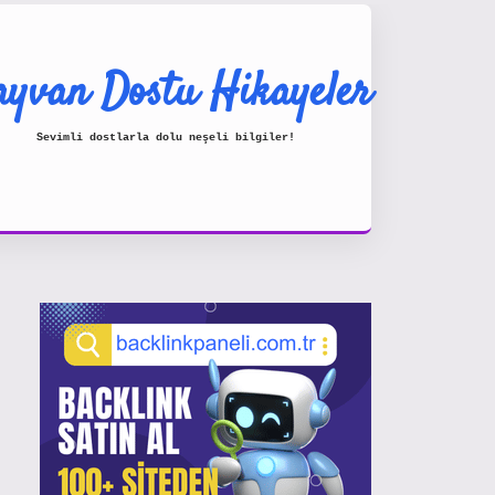
yvan Dostu Hikayeler
Sevimli dostlarla dolu neşeli bilgiler!
Sidebar
https://www.hiltonbetx.org/