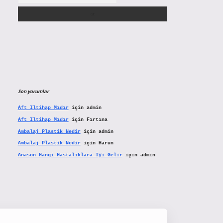
Son yorumlar
Aft Iltihap Mıdır
için
admin
Aft Iltihap Mıdır
için
Fırtına
Ambalaj Plastik Nedir
için
admin
Ambalaj Plastik Nedir
için
Harun
Anason Hangi Hastalıklara Iyi Gelir
için
admin