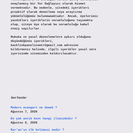
onaylanmış bir Yer Sağlayıcı olarak hizmet
vermektedir. Bu nedenle, sitedeki içerikleri
proaktif olarak denetleme veya araştırma
yükümlülüğümüz bulunmamaktadır. Ancak, üyelerimiz
yazdıkları içeriklerin sorumluluğunu taşımakta
olup, siteye üye olarak bu sorumluluğu kabul
etmiş sayılırlar.
Hukuka ve yasal düzenlemelere aykırı olduğunu
düşündüğünüz içerikleri,
backlinkpanelicomtr@gmail.com
adresine
bildirmeniz halinde, ilgili içerikler yasal süre
içerisinde sitemizden kaldırılacaktır.
Son Yazılar
Modern avangart ne demek ?
Ağustos 7, 2026
En çok antik kent hangi ilimizdedir ?
Ağustos 6, 2026
Kur’an’ın ilk kelimesi nedir ?