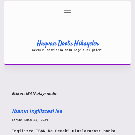
menüyü
Gizlilik Politikası
aç
Hakkımızda
Yasal Uyarı
Hayvan Dostu Hikayeler
Sevimli dostlarla dolu neşeli bilgiler!
Etiket:
IBAN olayı nedir
Ibanın Ingilizcesi Ne
Tarih: Ekim 31, 2024
İngilizce IBAN Ne Demek? uluslararası banka