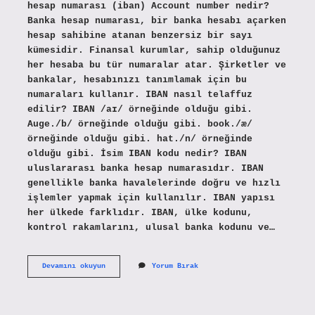
hesap numarası (iban) Account number nedir?
Banka hesap numarası, bir banka hesabı açarken
hesap sahibine atanan benzersiz bir sayı
kümesidir. Finansal kurumlar, sahip olduğunuz
her hesaba bu tür numaralar atar. Şirketler ve
bankalar, hesabınızı tanımlamak için bu
numaraları kullanır. IBAN nasıl telaffuz
edilir? IBAN /aɪ/ örneğinde olduğu gibi.
Auge./b/ örneğinde olduğu gibi. book./æ/
örneğinde olduğu gibi. hat./n/ örneğinde
olduğu gibi. İsim IBAN kodu nedir? IBAN
uluslararası banka hesap numarasıdır. IBAN
genellikle banka havalelerinde doğru ve hızlı
işlemler yapmak için kullanılır. IBAN yapısı
her ülkede farklıdır. IBAN, ülke kodunu,
kontrol rakamlarını, ulusal banka kodunu ve…
Ibanın
Devamını okuyun
Yorum Bırak
Ingilizcesi
Ne