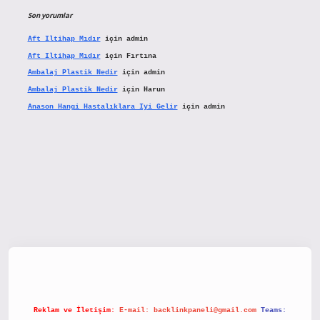
Son yorumlar
Aft Iltihap Mıdır
için
admin
Aft Iltihap Mıdır
için
Fırtına
Ambalaj Plastik Nedir
için
admin
Ambalaj Plastik Nedir
için
Harun
Anason Hangi Hastalıklara Iyi Gelir
için
admin
etx.org/
Reklam ve İletişim:
E-mail:
backlinkpaneli@gmail.com
Teams: