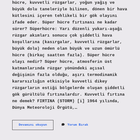
hücre, kuvvetli rüzgarlar, yoğun yağış ve
büyük dolu taneleriyle bilinen, dönen bir hava
kütlesini içeren tehlikeli bir gök olayını
ifade eder. Süper hücre fırtınası ne kadar
sürer? Süperhücre: Yarı düzenli yukarı-aşağı
rüzgar akımları sonucu çok şiddetli hava
koşullarına (kasırgalar, kuvvetli rüzgarlar,
büyük dolu) neden olan büyük ve uzun ömürlü
hücre (birkaç saatten fazla). Süper hücre
olayı nedir? Süper hücre, atmosferin üst
katmanlarında rüzgar yönündeki açısal
değişimin fazla olduğu, aşırı termodinamik
kararsızlığın etkisiyle kuvvetli dikey
rüzgarların estiği bölgelerde oluşan şiddetli
gök gürültülü fırtınalardır. Kuvvetli fırtına
ne demek? FIRTINA (STORM) [i] 1964 yılında,
Dünya Meteoroloji Örgütü,…
Süper
Devamını okuyun
Yorum Bırak
Fırtına
Ne
Demek