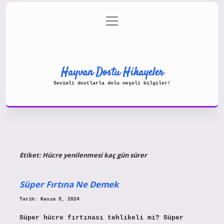
menüyü
Gizlilik Politikası
aç
Hakkımızda
Yasal Uyarı
Hayvan Dostu Hikayeler
Sevimli dostlarla dolu neşeli bilgiler!
Etiket:
Hücre yenilenmesi kaç gün sürer
Süper Fırtına Ne Demek
Tarih: Kasım 5, 2024
Süper hücre fırtınası tehlikeli mi? Süper