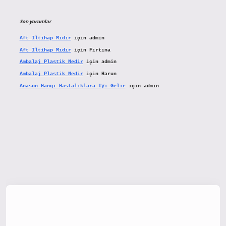
Son yorumlar
Aft Iltihap Mıdır
için
admin
Aft Iltihap Mıdır
için
Fırtına
Ambalaj Plastik Nedir
için
admin
Ambalaj Plastik Nedir
için
Harun
Anason Hangi Hastalıklara Iyi Gelir
için
admin
tx.org/