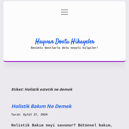
menüyü
Gizlilik Politikası
aç
Hakkımızda
Yasal Uyarı
Hayvan Dostu Hikayeler
Sevimli dostlarla dolu neşeli bilgiler!
Etiket:
Holistik estetik ne demek
Holistik Bakım Ne Demek
Tarih: Eylül 27, 2024
Holistik Bakım neyi savunur? Bütünsel bakım,