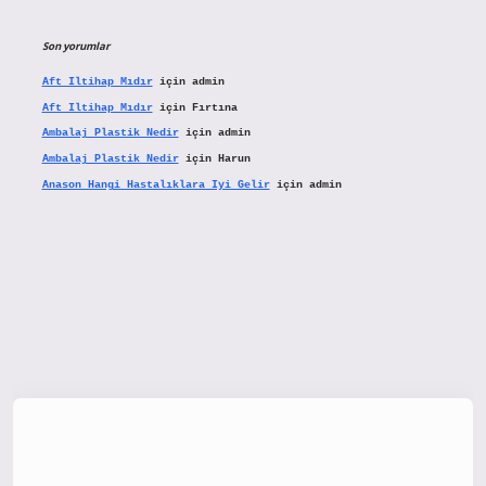
Son yorumlar
Aft Iltihap Mıdır
için
admin
Aft Iltihap Mıdır
için
Fırtına
Ambalaj Plastik Nedir
için
admin
Ambalaj Plastik Nedir
için
Harun
Anason Hangi Hastalıklara Iyi Gelir
için
admin
tx.org/