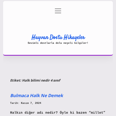
menüyü
Gizlilik Politikası
aç
Hakkımızda
Yasal Uyarı
Hayvan Dostu Hikayeler
Sevimli dostlarla dolu neşeli bilgiler!
Etiket:
Halk bilimi nedir 4 sınıf
Bulmaca Halk Ne Demek
Tarih: Kasım 7, 2024
Halkın diğer adı nedir? Öyle ki bazen “millet”