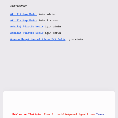
Son yorumlar
Aft Iltihap Mıdır
için
admin
Aft Iltihap Mıdır
için
Fırtına
Ambalaj Plastik Nedir
için
admin
Ambalaj Plastik Nedir
için
Harun
Anason Hangi Hastalıklara Iyi Gelir
için
admin
betx.org/
Reklam ve İletişim:
E-mail:
backlinkpaneli@gmail.com
Teams: