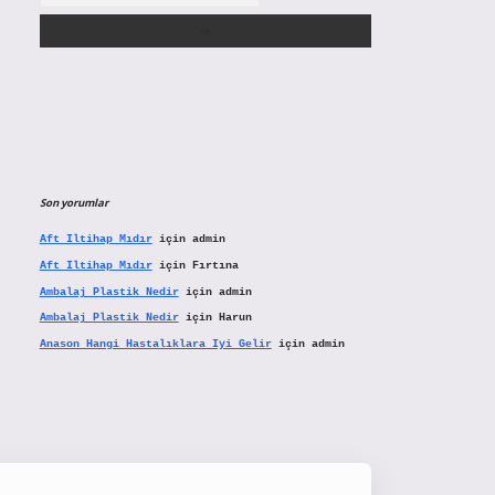
Son yorumlar
Aft Iltihap Mıdır
için
admin
Aft Iltihap Mıdır
için
Fırtına
Ambalaj Plastik Nedir
için
admin
Ambalaj Plastik Nedir
için
Harun
Anason Hangi Hastalıklara Iyi Gelir
için
admin