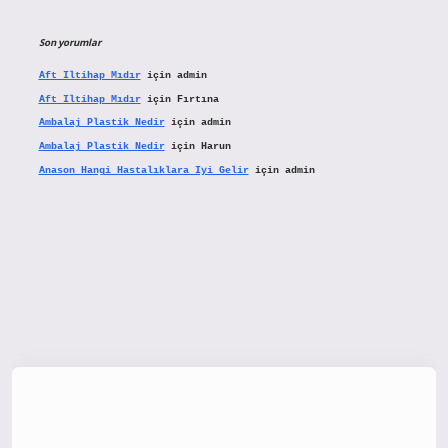
Son yorumlar
Aft Iltihap Mıdır
için
admin
Aft Iltihap Mıdır
için
Fırtına
Ambalaj Plastik Nedir
için
admin
Ambalaj Plastik Nedir
için
Harun
Anason Hangi Hastalıklara Iyi Gelir
için
admin
tx.org/