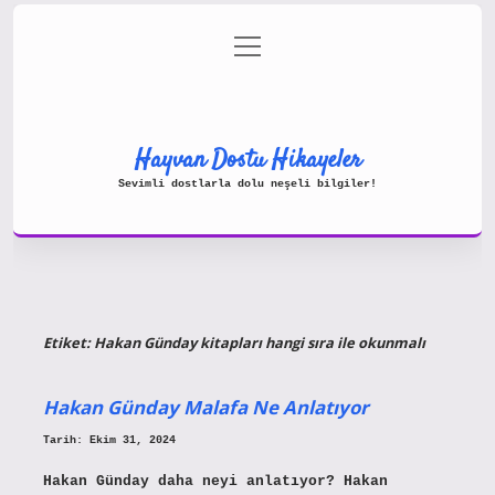
menüyü
Gizlilik Politikası
aç
Hakkımızda
Yasal Uyarı
Hayvan Dostu Hikayeler
Sevimli dostlarla dolu neşeli bilgiler!
Etiket:
Hakan Günday kitapları hangi sıra ile okunmalı
Hakan Günday Malafa Ne Anlatıyor
Tarih: Ekim 31, 2024
Hakan Günday daha neyi anlatıyor? Hakan