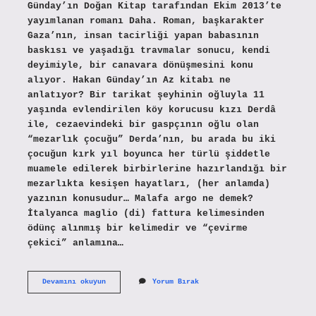
Günday’ın Doğan Kitap tarafından Ekim 2013’te
yayımlanan romanı Daha. Roman, başkarakter
Gaza’nın, insan tacirliği yapan babasının
baskısı ve yaşadığı travmalar sonucu, kendi
deyimiyle, bir canavara dönüşmesini konu
alıyor. Hakan Günday’ın Az kitabı ne
anlatıyor? Bir tarikat şeyhinin oğluyla 11
yaşında evlendirilen köy korucusu kızı Derdâ
ile, cezaevindeki bir gaspçının oğlu olan
“mezarlık çocuğu” Derda’nın, bu arada bu iki
çocuğun kırk yıl boyunca her türlü şiddetle
muamele edilerek birbirlerine hazırlandığı bir
mezarlıkta kesişen hayatları, (her anlamda)
yazının konusudur… Malafa argo ne demek?
İtalyanca maglio (di) fattura kelimesinden
ödünç alınmış bir kelimedir ve “çevirme
çekici” anlamına…
Hakan
Devamını okuyun
Yorum Bırak
Günday
Malafa
Ne