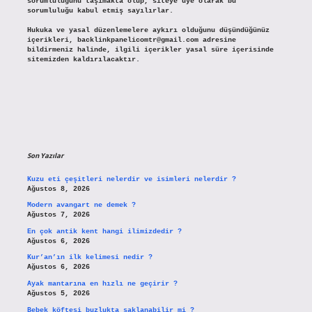
sorumluluğunu taşımakta olup, siteye üye olarak bu
sorumluluğu kabul etmiş sayılırlar.
Hukuka ve yasal düzenlemelere aykırı olduğunu düşündüğünüz
içerikleri,
backlinkpanelicomtr@gmail.com
adresine
bildirmeniz halinde, ilgili içerikler yasal süre içerisinde
sitemizden kaldırılacaktır.
Son Yazılar
Kuzu eti çeşitleri nelerdir ve isimleri nelerdir ?
Ağustos 8, 2026
Modern avangart ne demek ?
Ağustos 7, 2026
En çok antik kent hangi ilimizdedir ?
Ağustos 6, 2026
Kur’an’ın ilk kelimesi nedir ?
Ağustos 6, 2026
Ayak mantarına en hızlı ne geçirir ?
Ağustos 5, 2026
Bebek köftesi buzlukta saklanabilir mi ?