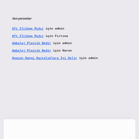
Son yorumlar
Aft Iltihap Mıdır
için
admin
Aft Iltihap Mıdır
için
Fırtına
Ambalaj Plastik Nedir
için
admin
Ambalaj Plastik Nedir
için
Harun
Anason Hangi Hastalıklara Iyi Gelir
için
admin
tx.org/