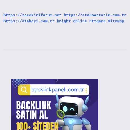
Günlük
Maaş
Farkı
https://sacekimiforum.net
https://ataksantarim.com.tr
Ne
Zaman
https://atabeyi.com.tr
knight online
nttgame
Sitemap
Yatacak
Sidebar