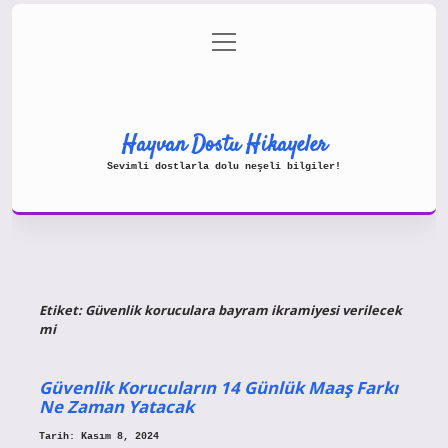
menüyü
Gizlilik Politikası
aç
Hakkımızda
Yasal Uyarı
Hayvan Dostu Hikayeler
Sevimli dostlarla dolu neşeli bilgiler!
Etiket:
Güvenlik koruculara bayram ikramiyesi verilecek
mi
Güvenlik Korucuların 14 Günlük Maaş Farkı
Ne Zaman Yatacak
Tarih: Kasım 8, 2024