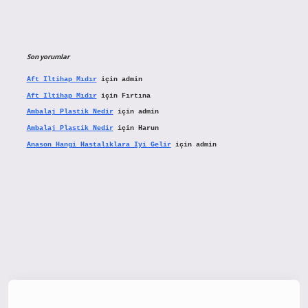
Son yorumlar
Aft Iltihap Mıdır
için
admin
Aft Iltihap Mıdır
için
Fırtına
Ambalaj Plastik Nedir
için
admin
Ambalaj Plastik Nedir
için
Harun
Anason Hangi Hastalıklara Iyi Gelir
için
admin
tx.org/