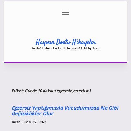
menüyü
Gizlilik Politikası
aç
Hakkımızda
Yasal Uyarı
Hayvan Dostu Hikayeler
Sevimli dostlarla dolu neşeli bilgiler!
Etiket:
Günde 10 dakika egzersiz yeterli mi
Egzersiz Yaptığımızda Vücudumuzda Ne Gibi
Değişiklikler Olur
Tarih: Ekim 26, 2024