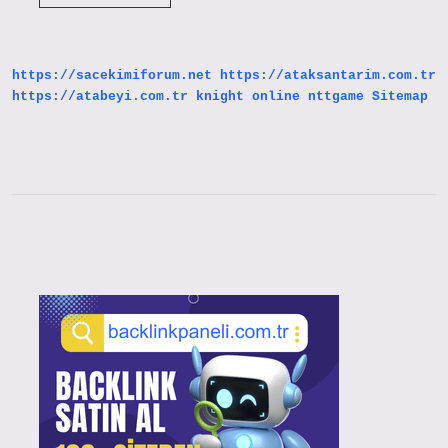
Yaptığımızda
Vücudumuzda
Ne
Gibi
Değişiklikler
https://sacekimiforum.net
https://ataksantarim.com.tr
Olur
https://atabeyi.com.tr
knight online
nttgame
Sitemap
Sidebar