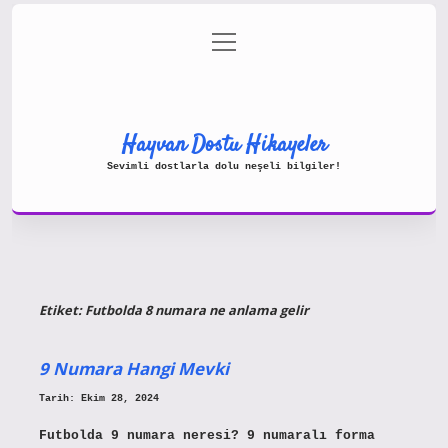
menüyü
Gizlilik Politikası
aç
Hakkımızda
Yasal Uyarı
Hayvan Dostu Hikayeler
Sevimli dostlarla dolu neşeli bilgiler!
Etiket:
Futbolda 8 numara ne anlama gelir
9 Numara Hangi Mevki
Tarih: Ekim 28, 2024
Futbolda 9 numara neresi? 9 numaralı forma