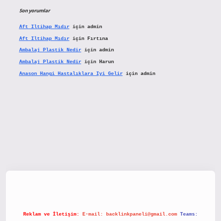
Son yorumlar
Aft Iltihap Mıdır
için
admin
Aft Iltihap Mıdır
için
Fırtına
Ambalaj Plastik Nedir
için
admin
Ambalaj Plastik Nedir
için
Harun
Anason Hangi Hastalıklara Iyi Gelir
için
admin
etx.org/
Reklam ve İletişim:
E-mail:
backlinkpaneli@gmail.com
Teams: