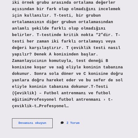
iki örnek grubu arasında ortalama değerler
açısından bir fark olup olmadığını incelemek
için kullanılır. T-testi, bir grubun
ortalamasının diğer grubun ortalamasından
anlamlı şekilde farklı olup olmadığını
belirler. T-testinde kritik nokta “2”dir. T-
testi her zaman iki farklı ortalamayı veya
değeri karşılaştırır. T çeviklik testi nasıl
yapılır? Denek A konisinden başlar.
Zamanlayıcının komutuyla, test deneği B
konisine koşar ve sağ eliyle koninin tabanına
dokunur. Sonra sola döner ve C konisine doğru
yanlara doğru hareket eder ve bu sefer de sol
eliyle koninin tabanına dokunur.T-Testi
(Çeviklik) – Futbol antrenmanı ve futbol
eğitimiProfesyonel futbol antrenmanı › t-
çeviklik-t…Profesyonel…
T
Devamını okuyun
2 Yorum
Testi
Nedir
Çeviklik