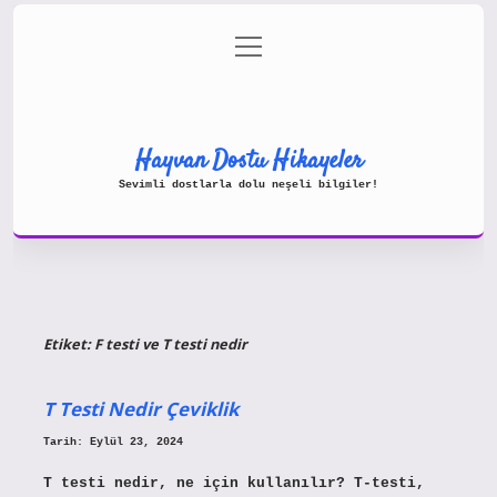
menüyü
Gizlilik Politikası
aç
Hakkımızda
Yasal Uyarı
Hayvan Dostu Hikayeler
Sevimli dostlarla dolu neşeli bilgiler!
Etiket:
F testi ve T testi nedir
T Testi Nedir Çeviklik
Tarih: Eylül 23, 2024
T testi nedir, ne için kullanılır? T-testi,