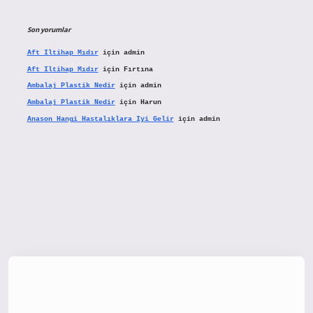
Son yorumlar
Aft Iltihap Mıdır
için
admin
Aft Iltihap Mıdır
için
Fırtına
Ambalaj Plastik Nedir
için
admin
Ambalaj Plastik Nedir
için
Harun
Anason Hangi Hastalıklara Iyi Gelir
için
admin
tx.org/