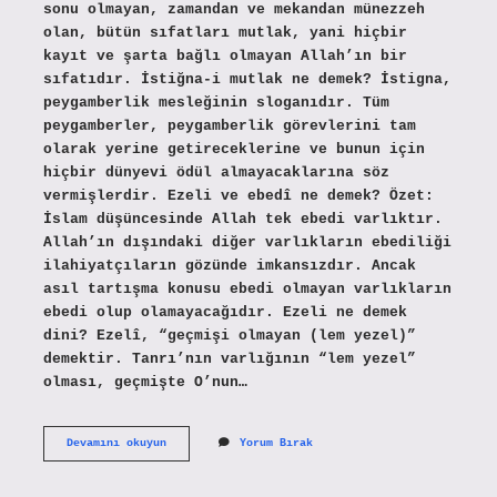
sonu olmayan, zamandan ve mekandan münezzeh
olan, bütün sıfatları mutlak, yani hiçbir
kayıt ve şarta bağlı olmayan Allah’ın bir
sıfatıdır. İstiğna-i mutlak ne demek? İstigna,
peygamberlik mesleğinin sloganıdır. Tüm
peygamberler, peygamberlik görevlerini tam
olarak yerine getireceklerine ve bunun için
hiçbir dünyevi ödül almayacaklarına söz
vermişlerdir. Ezeli ve ebedî ne demek? Özet:
İslam düşüncesinde Allah tek ebedi varlıktır.
Allah’ın dışındaki diğer varlıkların ebediliği
ilahiyatçıların gözünde imkansızdır. Ancak
asıl tartışma konusu ebedi olmayan varlıkların
ebedi olup olamayacağıdır. Ezeli ne demek
dini? Ezelî, “geçmişi olmayan (lem yezel)”
demektir. Tanrı’nın varlığının “lem yezel”
olması, geçmişte O’nun…
Ezel
Devamını okuyun
Yorum Bırak
I
Mutlak
Ne