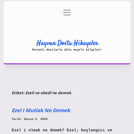
menüyü
Gizlilik Politikası
aç
Hakkımızda
Yasal Uyarı
Hayvan Dostu Hikayeler
Sevimli dostlarla dolu neşeli bilgiler!
Etiket:
Ezeli ve ebedî ne demek
Ezel I Mutlak Ne Demek
Tarih: Kasım 4, 2024
Ezel i olmak ne demek? Ezel; başlangıcı ve