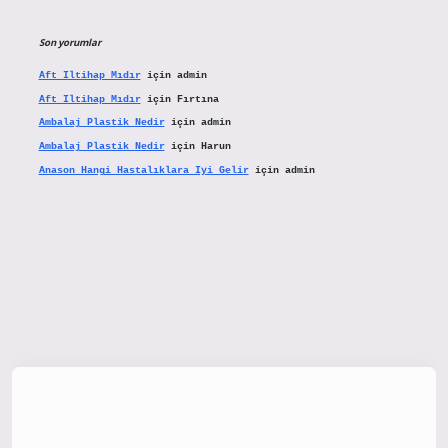
Son yorumlar
Aft Iltihap Mıdır
için
admin
Aft Iltihap Mıdır
için
Fırtına
Ambalaj Plastik Nedir
için
admin
Ambalaj Plastik Nedir
için
Harun
Anason Hangi Hastalıklara Iyi Gelir
için
admin
etx.org/