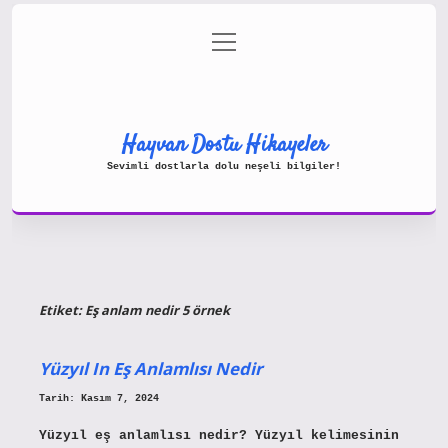
menüyü
Gizlilik Politikası
aç
Hakkımızda
Yasal Uyarı
Hayvan Dostu Hikayeler
Sevimli dostlarla dolu neşeli bilgiler!
Etiket:
Eş anlam nedir 5 örnek
Yüzyıl In Eş Anlamlısı Nedir
Tarih: Kasım 7, 2024
Yüzyıl eş anlamlısı nedir? Yüzyıl kelimesinin