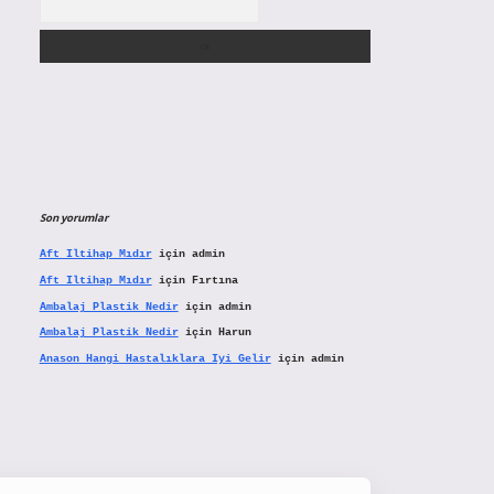
Son yorumlar
Aft Iltihap Mıdır
için
admin
Aft Iltihap Mıdır
için
Fırtına
Ambalaj Plastik Nedir
için
admin
Ambalaj Plastik Nedir
için
Harun
Anason Hangi Hastalıklara Iyi Gelir
için
admin