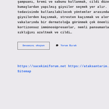
şampuanı, kremi ve sabunu kullanmak, cildi düze
kumaşlardan yapılmış giysiler seçmek yer alır.
tedavisinde kullanılabilecek yöntemler arasında
giysilerden kaçınmak, stresten kaçınmak ve aler
vakalarında bir dermatoloğa görünmek çok önemli
kortizonsuz immünosüpresanlar, nemli pansumanla
sıklığını azaltmak ve cildi…
Evde
Devamını okuyun
Yorum Bırak
Egzamaya
Ne
Iyi
Gelir
https://sacekimiforum.net
https://ataksantarim.
Sitemap