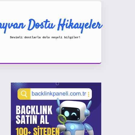
yvan Dostu Hikayeler
Sevimli dostlarla dolu neşeli bilgiler!
Sidebar
https://www.hiltonbetx.org/