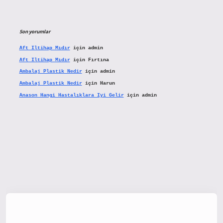
Son yorumlar
Aft Iltihap Mıdır
için
admin
Aft Iltihap Mıdır
için
Fırtına
Ambalaj Plastik Nedir
için
admin
Ambalaj Plastik Nedir
için
Harun
Anason Hangi Hastalıklara Iyi Gelir
için
admin
tx.org/