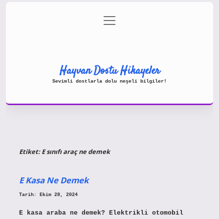
menüyü
Gizlilik Politikası
aç
Hakkımızda
Yasal Uyarı
Hayvan Dostu Hikayeler
Sevimli dostlarla dolu neşeli bilgiler!
Etiket:
E sınıfı araç ne demek
E Kasa Ne Demek
Tarih: Ekim 28, 2024
E kasa araba ne demek? Elektrikli otomobil