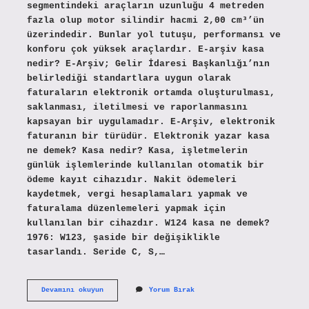
segmentindeki araçların uzunluğu 4 metreden
fazla olup motor silindir hacmi 2,00 cm³’ün
üzerindedir. Bunlar yol tutuşu, performansı ve
konforu çok yüksek araçlardır. E-arşiv kasa
nedir? E-Arşiv; Gelir İdaresi Başkanlığı’nın
belirlediği standartlara uygun olarak
faturaların elektronik ortamda oluşturulması,
saklanması, iletilmesi ve raporlanmasını
kapsayan bir uygulamadır. E-Arşiv, elektronik
faturanın bir türüdür. Elektronik yazar kasa
ne demek? Kasa nedir? Kasa, işletmelerin
günlük işlemlerinde kullanılan otomatik bir
ödeme kayıt cihazıdır. Nakit ödemeleri
kaydetmek, vergi hesaplamaları yapmak ve
faturalama düzenlemeleri yapmak için
kullanılan bir cihazdır. W124 kasa ne demek?
1976: W123, şaside bir değişiklikle
tasarlandı. Seride C, S,…
E
Devamını okuyun
Yorum Bırak
Kasa
Ne