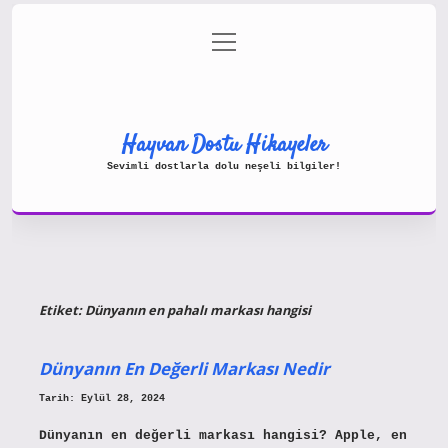
menüyü
Gizlilik Politikası
aç
Hakkımızda
Yasal Uyarı
Hayvan Dostu Hikayeler
Sevimli dostlarla dolu neşeli bilgiler!
Etiket:
Dünyanın en pahalı markası hangisi
Dünyanın En Değerli Markası Nedir
Tarih: Eylül 28, 2024
Dünyanın en değerli markası hangisi? Apple, en