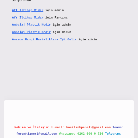
Son yorumlar
Aft Iltihap Mıdır
için
admin
Aft Iltihap Mıdır
için
Fırtına
Ambalaj Plastik Nedir
için
admin
Ambalaj Plastik Nedir
için
Harun
Anason Hangi Hastalıklara Iyi Gelir
için
admin
betx.org/
Reklam ve İletişim:
E-mail:
backlinkpaneli@gmail.com
Teams:
forumhizmeti@gmail.com
Whatsapp: 0262 606 0 726
Telegram: