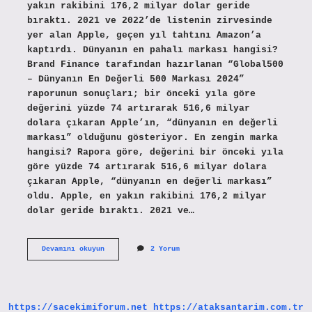
yakın rakibini 176,2 milyar dolar geride
bıraktı. 2021 ve 2022’de listenin zirvesinde
yer alan Apple, geçen yıl tahtını Amazon’a
kaptırdı. Dünyanın en pahalı markası hangisi?
Brand Finance tarafından hazırlanan “Global500
– Dünyanın En Değerli 500 Markası 2024”
raporunun sonuçları; bir önceki yıla göre
değerini yüzde 74 artırarak 516,6 milyar
dolara çıkaran Apple’ın, “dünyanın en değerli
markası” olduğunu gösteriyor. En zengin marka
hangisi? Rapora göre, değerini bir önceki yıla
göre yüzde 74 artırarak 516,6 milyar dolara
çıkaran Apple, “dünyanın en değerli markası”
oldu. Apple, en yakın rakibini 176,2 milyar
dolar geride bıraktı. 2021 ve…
Dünyanın
Devamını okuyun
2 Yorum
En
Değerli
Markası
Nedir
https://sacekimiforum.net
https://ataksantarim.com.tr