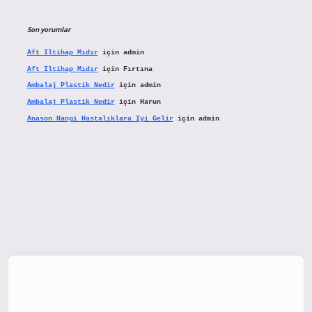
Son yorumlar
Aft Iltihap Mıdır
için
admin
Aft Iltihap Mıdır
için
Fırtına
Ambalaj Plastik Nedir
için
admin
Ambalaj Plastik Nedir
için
Harun
Anason Hangi Hastalıklara Iyi Gelir
için
admin
tx.org/