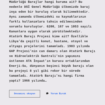
Müdürlüğü Barajlar hangi kuruma ait? Bu
nedenle DSİ Genel Müdürlüğü ülkemizde baraj
inşa eden bir kuruluş olarak bilinmektedir.
Aynı zamanda ülkemizdeki su kaynaklarının
farklı kullanımlara tahsis edilmesinden
sorumlu kuruluştur. 6200, 167 ve 1053 sayılı
Kanunlara uygun olarak yürütülmektedir.
Atatürk Barajı Projesi kime ait? Özellikle
Libya’da çeşitli konut, hastane, otoyol ve
altyapı projelerini tamamladı. 1983 yılında
GAP Projesi’nin can damarı olan Atatürk Barajı
ve Hidroelektrik Santrali’nin yapımını
üstlenen ATA İnşaat’ın kurucu ortaklarından
Enerji-Su, dünyanın beşinci büyük barajı olan
bu projeyi 8 yıl gibi rekor bir sürede
tamamladı. Atatürk Barajı’nı hangi firma
yaptı? 1966 yılında…
Barajlar
Devamını okuyun
Yorum Bırak
Devletin
Mi