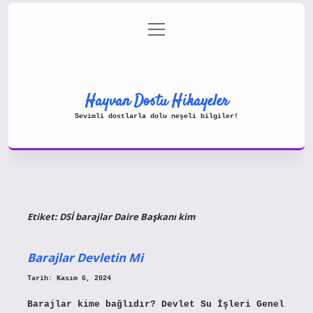
menüyü
Gizlilik Politikası
aç
Hakkımızda
Yasal Uyarı
Hayvan Dostu Hikayeler
Sevimli dostlarla dolu neşeli bilgiler!
Etiket:
DSİ barajlar Daire Başkanı kim
Barajlar Devletin Mi
Tarih: Kasım 6, 2024
Barajlar kime bağlıdır? Devlet Su İşleri Genel