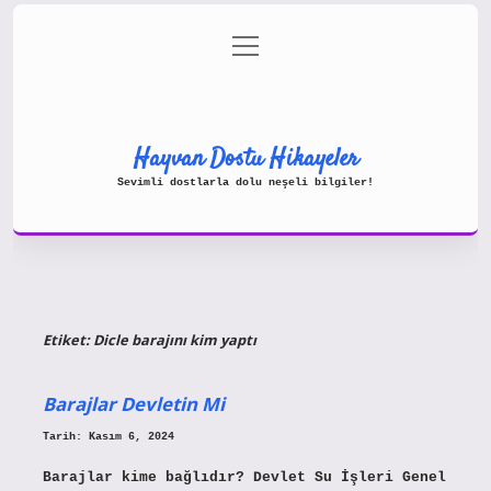
menüyü
Gizlilik Politikası
aç
Hakkımızda
Yasal Uyarı
Hayvan Dostu Hikayeler
Sevimli dostlarla dolu neşeli bilgiler!
Etiket:
Dicle barajını kim yaptı
Barajlar Devletin Mi
Tarih: Kasım 6, 2024
Barajlar kime bağlıdır? Devlet Su İşleri Genel