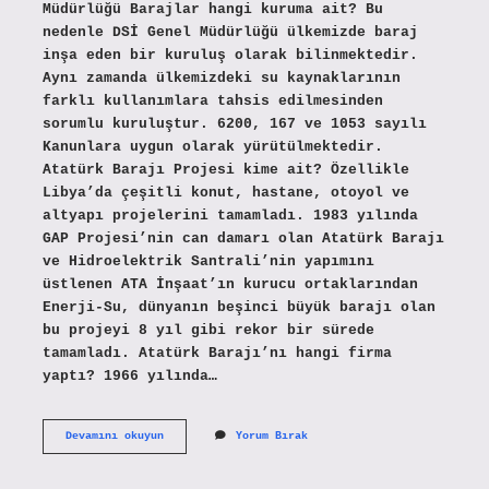
Müdürlüğü Barajlar hangi kuruma ait? Bu
nedenle DSİ Genel Müdürlüğü ülkemizde baraj
inşa eden bir kuruluş olarak bilinmektedir.
Aynı zamanda ülkemizdeki su kaynaklarının
farklı kullanımlara tahsis edilmesinden
sorumlu kuruluştur. 6200, 167 ve 1053 sayılı
Kanunlara uygun olarak yürütülmektedir.
Atatürk Barajı Projesi kime ait? Özellikle
Libya’da çeşitli konut, hastane, otoyol ve
altyapı projelerini tamamladı. 1983 yılında
GAP Projesi’nin can damarı olan Atatürk Barajı
ve Hidroelektrik Santrali’nin yapımını
üstlenen ATA İnşaat’ın kurucu ortaklarından
Enerji-Su, dünyanın beşinci büyük barajı olan
bu projeyi 8 yıl gibi rekor bir sürede
tamamladı. Atatürk Barajı’nı hangi firma
yaptı? 1966 yılında…
Barajlar
Devamını okuyun
Yorum Bırak
Devletin
Mi