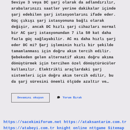
Seviye 3 veya DC şarj olarak da adlandırılır,
arabalarınızı saatler yerine dakikalar içinde
şarj edebilen şarj istasyonlarını ifade eder.
Güç çıkışı şarj istasyonuna bağlı olarak
değişir, ancak DC hızlı şarj cihazları normal
bir AC şarj istasyonundan 7 ila 50 kat daha
fazla güç sağlayabilir. AC mı daha hızlı şarj
eder DC mi? Şarj işleminin hızlı bir şekilde
tamamlanması için doğru akım tercih edilir.
Şebekeden gelen alternatif akımı doğru akıma
dönüştürmek için tercihen özel dönüştürücüler
kullanılır. Elektrikli araçlardaki şarj
sistemleri için doğru akım tercih edilir, bu
da şarj süresini önemli ölçüde azaltır ve…
Dc
Devamını okuyun
Yorum Bırak
Şarj
Neden
Hızlı
https://sacekimiforum.net
https://ataksantarim.com.tr
https://atabeyi.com.tr
knight online
nttgame
Sitemap