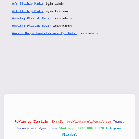
Aft Iltihap Mıdır
için
admin
Aft Iltihap Mıdır
için
Fırtına
Ambalaj Plastik Nedir
için
admin
Ambalaj Plastik Nedir
için
Harun
Anason Hangi Hastalıklara Iyi Gelir
için
admin
etx.org/
Reklam ve İletişim:
E-mail:
backlinkpaneli@gmail.com
Teams:
forumhizmeti@gmail.com
Whatsapp: 0262 606 0 726
Telegram:
@karabul