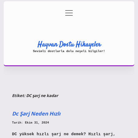
menüyü
Gizlilik Politikası
aç
Hakkımızda
Yasal Uyarı
Hayvan Dostu Hikayeler
Sevimli dostlarla dolu neşeli bilgiler!
Etiket:
DC şarj ne kadar
Dc Şarj Neden Hızlı
Tarih: Ekim 31, 2024
DC yüksek hızlı şarj ne demek? Hızlı şarj,