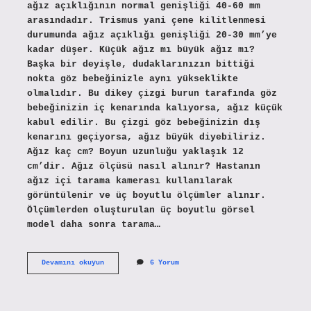
ağız açıklığının normal genişliği 40-60 mm
arasındadır. Trismus yani çene kilitlenmesi
durumunda ağız açıklığı genişliği 20-30 mm’ye
kadar düşer. Küçük ağız mı büyük ağız mı?
Başka bir deyişle, dudaklarınızın bittiği
nokta göz bebeğinizle aynı yükseklikte
olmalıdır. Bu dikey çizgi burun tarafında göz
bebeğinizin iç kenarında kalıyorsa, ağız küçük
kabul edilir. Bu çizgi göz bebeğinizin dış
kenarını geçiyorsa, ağız büyük diyebiliriz.
Ağız kaç cm? Boyun uzunluğu yaklaşık 12
cm’dir. Ağız ölçüsü nasıl alınır? Hastanın
ağız içi tarama kamerası kullanılarak
görüntülenir ve üç boyutlu ölçümler alınır.
Ölçümlerden oluşturulan üç boyutlu görsel
model daha sonra tarama…
Ağız
Devamını okuyun
6 Yorum
Genişliği
Ne
Kadar
Olmalı