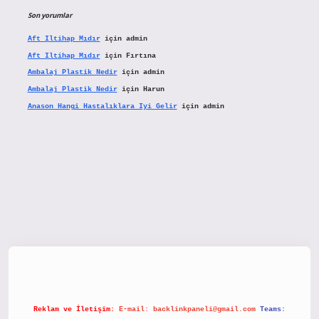
Son yorumlar
Aft Iltihap Mıdır
için
admin
Aft Iltihap Mıdır
için
Fırtına
Ambalaj Plastik Nedir
için
admin
Ambalaj Plastik Nedir
için
Harun
Anason Hangi Hastalıklara Iyi Gelir
için
admin
etx.org/
Reklam ve İletişim:
E-mail:
backlinkpaneli@gmail.com
Teams: