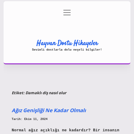
menüyü
Gizlilik Politikası
aç
Hakkımızda
Yasal Uyarı
Hayvan Dostu Hikayeler
Sevimli dostlarla dolu neşeli bilgiler!
Etiket:
Damaklı diş nasıl olur
Ağız Genişliği Ne Kadar Olmalı
Tarih: Ekim 11, 2024
Normal ağız açıklığı ne kadardır? Bir insanın