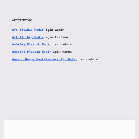
Son yorumlar
Aft Iltihap Mıdır
için
admin
Aft Iltihap Mıdır
için
Fırtına
Ambalaj Plastik Nedir
için
admin
Ambalaj Plastik Nedir
için
Harun
Anason Hangi Hastalıklara Iyi Gelir
için
admin
tx.org/