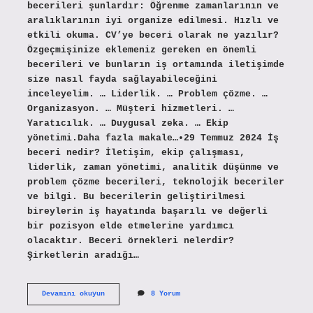
becerileri şunlardır: Öğrenme zamanlarının ve
aralıklarının iyi organize edilmesi. Hızlı ve
etkili okuma. CV’ye beceri olarak ne yazılır?
Özgeçmişinize eklemeniz gereken en önemli
becerileri ve bunların iş ortamında iletişimde
size nasıl fayda sağlayabileceğini
inceleyelim. … Liderlik. … Problem çözme. …
Organizasyon. … Müşteri hizmetleri. …
Yaratıcılık. … Duygusal zeka. … Ekip
yönetimi.Daha fazla makale…•29 Temmuz 2024 İş
beceri nedir? İletişim, ekip çalışması,
liderlik, zaman yönetimi, analitik düşünme ve
problem çözme becerileri, teknolojik beceriler
ve bilgi. Bu becerilerin geliştirilmesi
bireylerin iş hayatında başarılı ve değerli
bir pozisyon elde etmelerine yardımcı
olacaktır. Beceri örnekleri nelerdir?
Şirketlerin aradığı…
Iş
Devamını okuyun
8 Yorum
Becerileri
Nelerdir