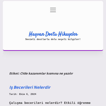
menüyü
Gizlilik Politikası
aç
Hakkımızda
Yasal Uyarı
Hayvan Dostu Hikayeler
Sevimli dostlarla dolu neşeli bilgiler!
Etiket:
CVde kazanımlar kısmına ne yazılır
Iş Becerileri Nelerdir
Tarih: Ekim 6, 2024
Çalışma becerileri nelerdir? Etkili öğrenme