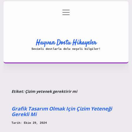
menüyü
Gizlilik Politikası
aç
Hakkımızda
Yasal Uyarı
Hayvan Dostu Hikayeler
Sevimli dostlarla dolu neşeli bilgiler!
Etiket:
Çizim yetenek gerektirir mi
Grafik Tasarım Olmak Için Çizim Yeteneği
Gerekli Mi
Tarih: Ekim 29, 2024