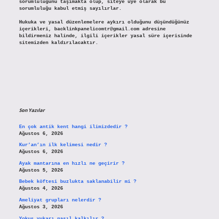
sorumluluğunu taşımakta olup, siteye üye olarak bu
sorumluluğu kabul etmiş sayılırlar.
Hukuka ve yasal düzenlemelere aykırı olduğunu düşündüğünüz
içerikleri,
backlinkpanelicomtr@gmail.com
adresine
bildirmeniz halinde, ilgili içerikler yasal süre içerisinde
sitemizden kaldırılacaktır.
Son Yazılar
En çok antik kent hangi ilimizdedir ?
Ağustos 6, 2026
Kur’an’ın ilk kelimesi nedir ?
Ağustos 6, 2026
Ayak mantarına en hızlı ne geçirir ?
Ağustos 5, 2026
Bebek köftesi buzlukta saklanabilir mi ?
Ağustos 4, 2026
Ameliyat grupları nelerdir ?
Ağustos 3, 2026
Yokuş yukarı nasıl kalkılır ?