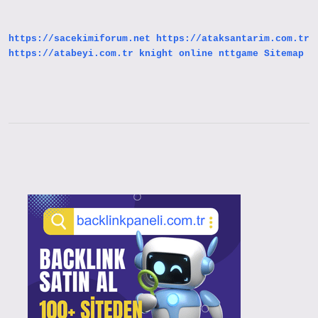
Için
Çizim
Yeteneği
https://sacekimiforum.net
https://ataksantarim.com.tr
Gerekli
Mi
https://atabeyi.com.tr
knight online
nttgame
Sitemap
Sidebar