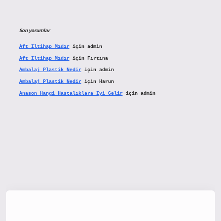
Son yorumlar
Aft Iltihap Mıdır
için
admin
Aft Iltihap Mıdır
için
Fırtına
Ambalaj Plastik Nedir
için
admin
Ambalaj Plastik Nedir
için
Harun
Anason Hangi Hastalıklara Iyi Gelir
için
admin
tx.org/