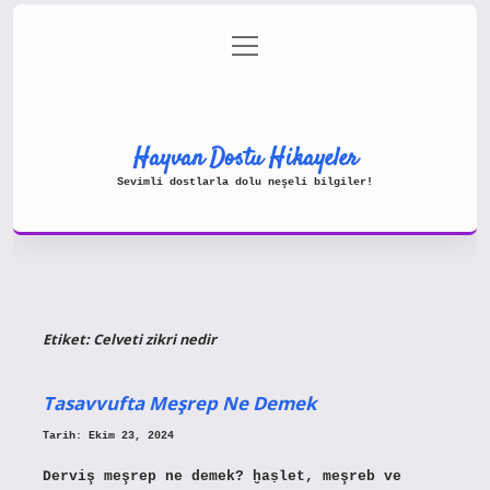
menüyü
Gizlilik Politikası
aç
Hakkımızda
Yasal Uyarı
Hayvan Dostu Hikayeler
Sevimli dostlarla dolu neşeli bilgiler!
Etiket:
Celveti zikri nedir
Tasavvufta Meşrep Ne Demek
Tarih: Ekim 23, 2024
Derviş meşrep ne demek? ḫaṣlet, meşreb ve