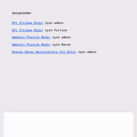
Son yorumlar
Aft Iltihap Mıdır
için
admin
Aft Iltihap Mıdır
için
Fırtına
Ambalaj Plastik Nedir
için
admin
Ambalaj Plastik Nedir
için
Harun
Anason Hangi Hastalıklara Iyi Gelir
için
admin
iltonbetx.org/