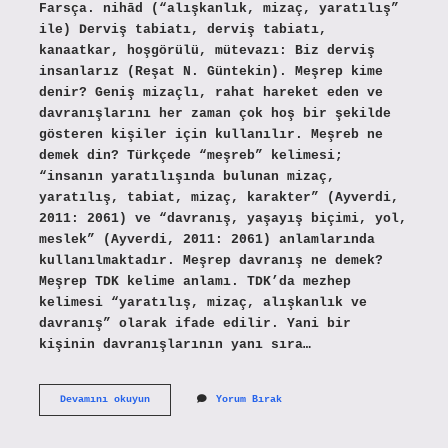
Farsça. nihād (“alışkanlık, mizaç, yaratılış”
ile) Derviş tabiatı, derviş tabiatı,
kanaatkar, hoşgörülü, mütevazı: Biz derviş
insanlarız (Reşat N. Güntekin). Meşrep kime
denir? Geniş mizaçlı, rahat hareket eden ve
davranışlarını her zaman çok hoş bir şekilde
gösteren kişiler için kullanılır. Meşreb ne
demek din? Türkçede “meşreb” kelimesi;
“insanın yaratılışında bulunan mizaç,
yaratılış, tabiat, mizaç, karakter” (Ayverdi,
2011: 2061) ve “davranış, yaşayış biçimi, yol,
meslek” (Ayverdi, 2011: 2061) anlamlarında
kullanılmaktadır. Meşrep davranış ne demek?
Meşrep TDK kelime anlamı. TDK’da mezhep
kelimesi “yaratılış, mizaç, alışkanlık ve
davranış” olarak ifade edilir. Yani bir
kişinin davranışlarının yanı sıra…
Tasavvufta
Devamını okuyun
Yorum Bırak
Meşrep
Ne
Demek