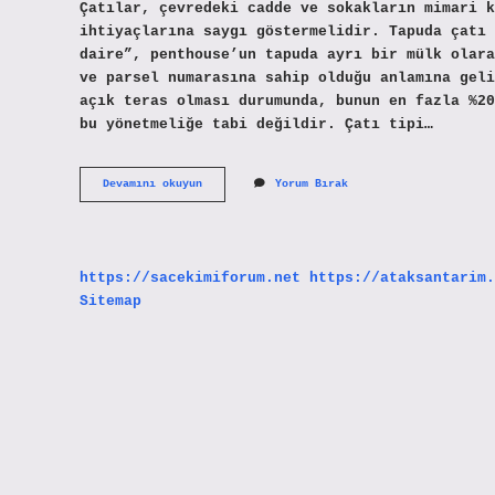
Çatılar, çevredeki cadde ve sokakların mimari k
ihtiyaçlarına saygı göstermelidir. Tapuda çatı 
daire”, penthouse’un tapuda ayrı bir mülk olara
ve parsel numarasına sahip olduğu anlamına geli
açık teras olması durumunda, bunun en fazla %20
bu yönetmeliğe tabi değildir. Çatı tipi…
Bodrum
Devamını okuyun
Yorum Bırak
Piyesi
Ne
Demek
https://sacekimiforum.net
https://ataksantarim.
Sitemap