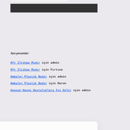
Son yorumlar
Aft Iltihap Mıdır
için
admin
Aft Iltihap Mıdır
için
Fırtına
Ambalaj Plastik Nedir
için
admin
Ambalaj Plastik Nedir
için
Harun
Anason Hangi Hastalıklara Iyi Gelir
için
admin