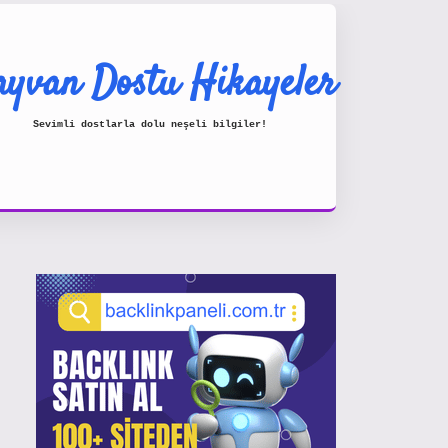
yvan Dostu Hikayeler
Sevimli dostlarla dolu neşeli bilgiler!
Sidebar
https://www.hiltonbetx.org/