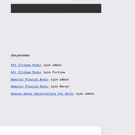
Son yorumlar
Aft Iltihap Mıdır
için
admin
Aft Iltihap Mıdır
için
Fırtına
Ambalaj Plastik Nedir
için
admin
Ambalaj Plastik Nedir
için
Harun
Anason Hangi Hastalıklara Iyi Gelir
için
admin