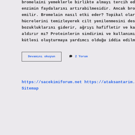
bromelaini yemeklerle birlikte almayı tercih ed
enzimin faydalarını artırabilmesidir. Ancak bro
emilir. Bromelain nasıl etki eder? Topikal olar
hücrelerini temizleyerek cilt yenilenmesini des
bozukluklarını giderir, ağrıyı hafifletir ve ka
aldırır mı? Proteinlerin sindirimi ve kullanımı
kütlesi oluşturmaya yardımcı olduğu iddia edilm
Bromelain
Devamını okuyun
2 Yorum
Tokluk
Hissi
Verir
Mi
https://sacekimiforum.net
https://ataksantarim.
Sitemap