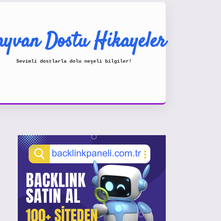
yvan Dostu Hikayeler
Sevimli dostlarla dolu neşeli bilgiler!
Sidebar
https://www.hiltonbetx.org/