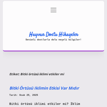
menüyü
Gizlilik Politikası
aç
Hakkımızda
Yasal Uyarı
Hayvan Dostu Hikayeler
Sevimli dostlarla dolu neşeli bilgiler!
Etiket:
Bitki örtüsü iklimi etkiler mi
Bitki Örtüsü Iklimin Etkisi Var Mıdır
Tarih: Ocak 25, 2025
Bitki örtüsü iklimi etkiler mi? İklim