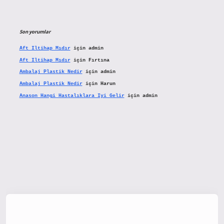
Son yorumlar
Aft Iltihap Mıdır
için
admin
Aft Iltihap Mıdır
için
Fırtına
Ambalaj Plastik Nedir
için
admin
Ambalaj Plastik Nedir
için
Harun
Anason Hangi Hastalıklara Iyi Gelir
için
admin
tx.org/