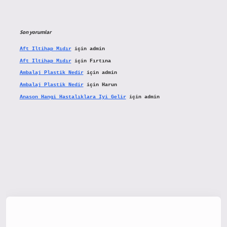
Son yorumlar
Aft Iltihap Mıdır
için
admin
Aft Iltihap Mıdır
için
Fırtına
Ambalaj Plastik Nedir
için
admin
Ambalaj Plastik Nedir
için
Harun
Anason Hangi Hastalıklara Iyi Gelir
için
admin
tx.org/