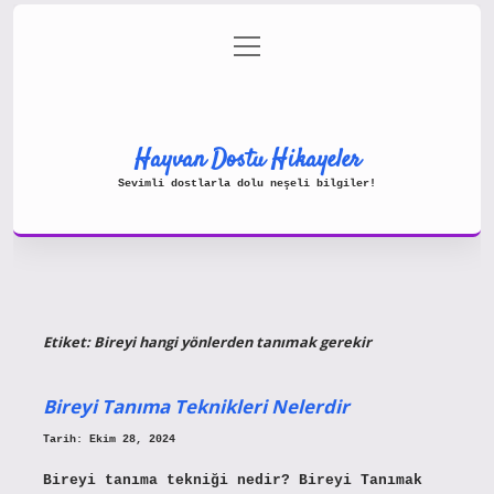
menüyü
Gizlilik Politikası
aç
Hakkımızda
Yasal Uyarı
Hayvan Dostu Hikayeler
Sevimli dostlarla dolu neşeli bilgiler!
Etiket:
Bireyi hangi yönlerden tanımak gerekir
Bireyi Tanıma Teknikleri Nelerdir
Tarih: Ekim 28, 2024
Bireyi tanıma tekniği nedir? Bireyi Tanımak