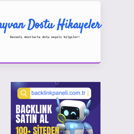
yvan Dostu Hikayeler
Sevimli dostlarla dolu neşeli bilgiler!
Sidebar
https://www.hiltonbetx.org/