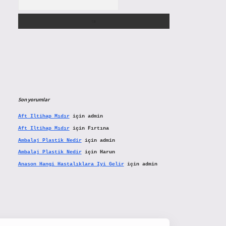
Son yorumlar
Aft Iltihap Mıdır
için
admin
Aft Iltihap Mıdır
için
Fırtına
Ambalaj Plastik Nedir
için
admin
Ambalaj Plastik Nedir
için
Harun
Anason Hangi Hastalıklara Iyi Gelir
için
admin