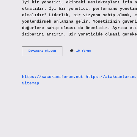
İyi bir yönetici, ekipteki meslektaşları için n
olmalıdır. İyi bir yönetici, performans yöneti
olmalıdır? Liderlik, bir vizyona sahip olmak, e
yönlendirmek anlamına gelir. Yöneticinin güveni
değerlere sahip olması da önemlidir. Ayrıca eti
itibarını artırır. Bir yöneticide olmasi gereke
Lider
Devamını okuyun
10 Yorum
Bir
Yönetici
Nasıl
Olmalıdır
https://sacekimiforum.net
https://ataksantarim.
Sitemap