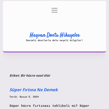
menüyü
Gizlilik Politikası
aç
Hakkımızda
Yasal Uyarı
Hayvan Dostu Hikayeler
Sevimli dostlarla dolu neşeli bilgiler!
Etiket:
Bir hücre nasıl ölür
Süper Fırtına Ne Demek
Tarih: Kasım 5, 2024
Süper hücre fırtınası tehlikeli mi? Süper