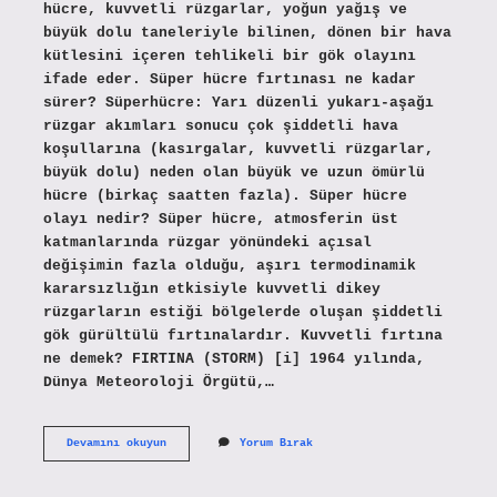
hücre, kuvvetli rüzgarlar, yoğun yağış ve
büyük dolu taneleriyle bilinen, dönen bir hava
kütlesini içeren tehlikeli bir gök olayını
ifade eder. Süper hücre fırtınası ne kadar
sürer? Süperhücre: Yarı düzenli yukarı-aşağı
rüzgar akımları sonucu çok şiddetli hava
koşullarına (kasırgalar, kuvvetli rüzgarlar,
büyük dolu) neden olan büyük ve uzun ömürlü
hücre (birkaç saatten fazla). Süper hücre
olayı nedir? Süper hücre, atmosferin üst
katmanlarında rüzgar yönündeki açısal
değişimin fazla olduğu, aşırı termodinamik
kararsızlığın etkisiyle kuvvetli dikey
rüzgarların estiği bölgelerde oluşan şiddetli
gök gürültülü fırtınalardır. Kuvvetli fırtına
ne demek? FIRTINA (STORM) [i] 1964 yılında,
Dünya Meteoroloji Örgütü,…
Süper
Devamını okuyun
Yorum Bırak
Fırtına
Ne
Demek