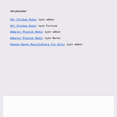
Son yorumlar
Aft Iltihap Mıdır
için
admin
Aft Iltihap Mıdır
için
Fırtına
Ambalaj Plastik Nedir
için
admin
Ambalaj Plastik Nedir
için
Harun
Anason Hangi Hastalıklara Iyi Gelir
için
admin
x.org/