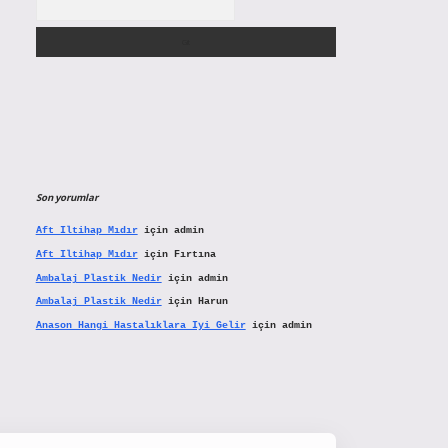
Son yorumlar
Aft Iltihap Mıdır
için
admin
Aft Iltihap Mıdır
için
Fırtına
Ambalaj Plastik Nedir
için
admin
Ambalaj Plastik Nedir
için
Harun
Anason Hangi Hastalıklara Iyi Gelir
için
admin