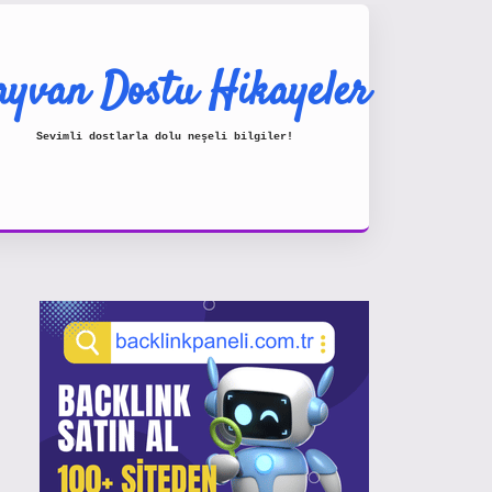
yvan Dostu Hikayeler
Sevimli dostlarla dolu neşeli bilgiler!
Sidebar
https://www.hiltonbetx.org/