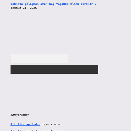
Bankada çalışmak için kaç yaşında olmak gerekir ?
Temmuz 21, 2026
Arama
Son yorumlar
Aft Iltihap Mıdır
için
admin