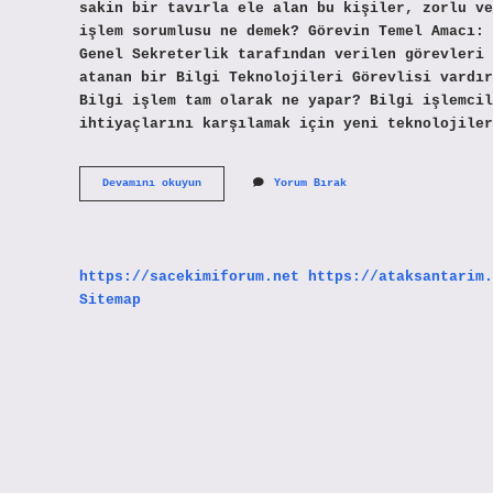
sakin bir tavırla ele alan bu kişiler, zorlu ve
işlem sorumlusu ne demek? Görevin Temel Amacı: 
Genel Sekreterlik tarafından verilen görevleri 
atanan bir Bilgi Teknolojileri Görevlisi vardır
Bilgi işlem tam olarak ne yapar? Bilgi işlemcil
ihtiyaçlarını karşılamak için yeni teknolojiler
Bilgi
Devamını okuyun
Yorum Bırak
Işlem
Sorumlusu
Ne
Iş
Yapar
https://sacekimiforum.net
https://ataksantarim.
Sitemap