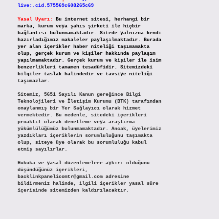
live:.cid.575569c608265c69
Yasal Uyarı:
Bu internet sitesi, herhangi bir
marka, kurum veya şahıs şirketi ile hiçbir
bağlantısı bulunmamaktadır. Sitede yalnızca kendi
hazırladığımız makaleler paylaşılmaktadır. Burada
yer alan içerikler haber niteliği taşımamakta
olup, gerçek kurum ve kişiler hakkında paylaşım
yapılmamaktadır. Gerçek kurum ve kişiler ile isim
benzerlikleri tamamen tesadüfidir. Sitemizdeki
bilgiler taslak halindedir ve tavsiye niteliği
taşımazlar.
Sitemiz, 5651 Sayılı Kanun gereğince Bilgi
Teknolojileri ve İletişim Kurumu (BTK) tarafından
onaylanmış bir Yer Sağlayıcı olarak hizmet
vermektedir. Bu nedenle, sitedeki içerikleri
proaktif olarak denetleme veya araştırma
yükümlülüğümüz bulunmamaktadır. Ancak, üyelerimiz
yazdıkları içeriklerin sorumluluğunu taşımakta
olup, siteye üye olarak bu sorumluluğu kabul
etmiş sayılırlar.
Hukuka ve yasal düzenlemelere aykırı olduğunu
düşündüğünüz içerikleri,
backlinkpanelicomtr@gmail.com
adresine
bildirmeniz halinde, ilgili içerikler yasal süre
içerisinde sitemizden kaldırılacaktır.