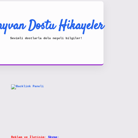
yvan Dostu Hikayeler
Sevimli dostlarla dolu neşeli bilgiler!
Sidebar
https://www.hiltonbetx.org/
Reklam ve İletişim:
Skype: