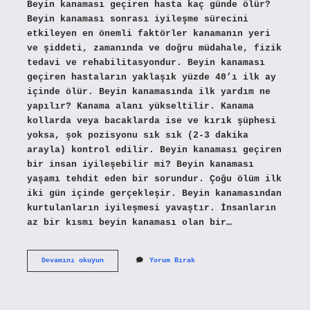
Beyin kanaması geçiren hasta kaç günde ölür?
Beyin kanaması sonrası iyileşme sürecini
etkileyen en önemli faktörler kanamanın yeri
ve şiddeti, zamanında ve doğru müdahale, fizik
tedavi ve rehabilitasyondur. Beyin kanaması
geçiren hastaların yaklaşık yüzde 40’ı ilk ay
içinde ölür. Beyin kanamasında ilk yardım ne
yapılır? Kanama alanı yükseltilir. Kanama
kollarda veya bacaklarda ise ve kırık şüphesi
yoksa, şok pozisyonu sık sık (2-3 dakika
arayla) kontrol edilir. Beyin kanaması geçiren
bir insan iyileşebilir mi? Beyin kanaması
yaşamı tehdit eden bir sorundur. Çoğu ölüm ilk
iki gün içinde gerçekleşir. Beyin kanamasından
kurtulanların iyileşmesi yavaştır. İnsanların
az bir kısmı beyin kanaması olan bir…
Beyin
Devamını okuyun
Yorum Bırak
Kanaması
Geçiren
Hastaya
Ne
Yapmalı