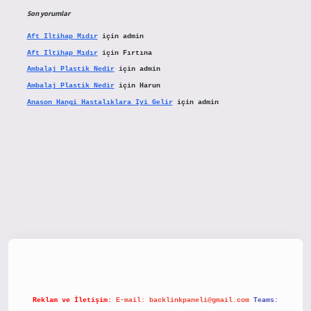
Son yorumlar
Aft Iltihap Mıdır
için
admin
Aft Iltihap Mıdır
için
Fırtına
Ambalaj Plastik Nedir
için
admin
Ambalaj Plastik Nedir
için
Harun
Anason Hangi Hastalıklara Iyi Gelir
için
admin
etx.org/
Reklam ve İletişim:
E-mail:
backlinkpaneli@gmail.com
Teams: