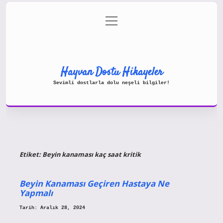
menüyü
Gizlilik Politikası
aç
Hakkımızda
Yasal Uyarı
Hayvan Dostu Hikayeler
Sevimli dostlarla dolu neşeli bilgiler!
Etiket:
Beyin kanaması kaç saat kritik
Beyin Kanaması Geçiren Hastaya Ne
Yapmalı
Tarih: Aralık 28, 2024