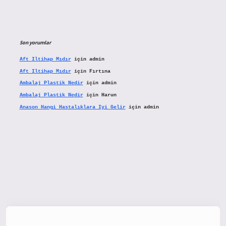
Son yorumlar
Aft Iltihap Mıdır
için
admin
Aft Iltihap Mıdır
için
Fırtına
Ambalaj Plastik Nedir
için
admin
Ambalaj Plastik Nedir
için
Harun
Anason Hangi Hastalıklara Iyi Gelir
için
admin
onbetx.org/