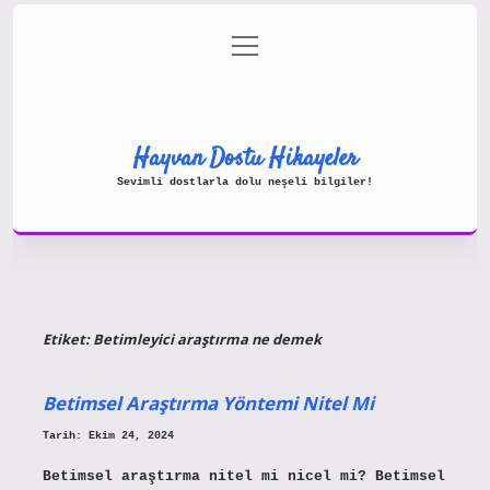
menüyü
Gizlilik Politikası
aç
Hakkımızda
Yasal Uyarı
Hayvan Dostu Hikayeler
Sevimli dostlarla dolu neşeli bilgiler!
Etiket:
Betimleyici araştırma ne demek
Betimsel Araştırma Yöntemi Nitel Mi
Tarih: Ekim 24, 2024
Betimsel araştırma nitel mi nicel mi? Betimsel